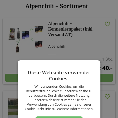
Alpenchili - Sortiment
Alpenchili -
Kennenlernpaket (inkl.
Versand AT)
Alpenchili
1 Stk.
40,-
€
Diese Webseite verwendet
In den Warenkorb
Cookies.
Wir verwenden Cookies, um die
Benutzerfreundlichkeit unserer Website zu
verbessern. Durch die weitere Nutzung
Aji Charapita getrocknet
unserer Webseite stimmen Sie der
Verwendung von Cookies gemäß unserer
Alpenchili
Cookie-Richtlinie zu.
Weitere Informationen.