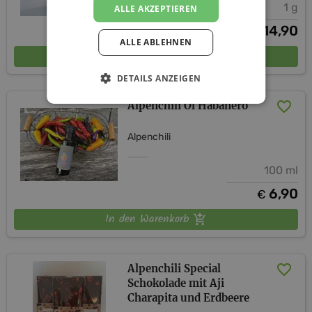
1 g
ALLE AKZEPTIEREN
14,90
€
ALLE ABLEHNEN
In den Warenkorb
DETAILS ANZEIGEN
Alpenchili Öl Habanero
Alpenchili
100 ml
6,90
€
In den Warenkorb
Alpenchili Special
Schokolade mit Aji
Charapita und Erdbeere