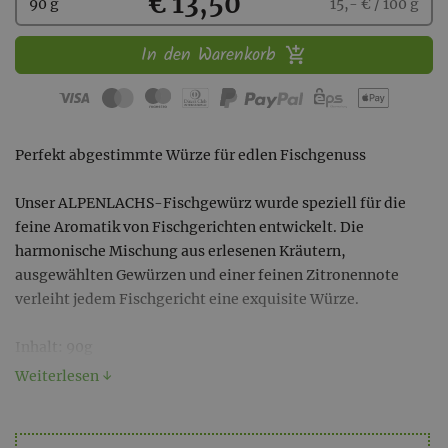
Kaufen
€ 13,50
90 g
15,- € / 100 g
In den Warenkorb
Perfekt abgestimmte Würze für edlen Fischgenuss
Unser ALPENLACHS-Fischgewürz wurde speziell für die
feine Aromatik von Fischgerichten entwickelt. Die
harmonische Mischung aus erlesenen Kräutern,
ausgewählten Gewürzen und einer feinen Zitronennote
verleiht jedem Fischgericht eine exquisite Würze.
Inhalt: 90g
Weiterlesen ↓
🌿 Natürliche Zutaten – Ohne künstliche Zusatzstoffe, nur
beste Gewürze für puren Geschmack.