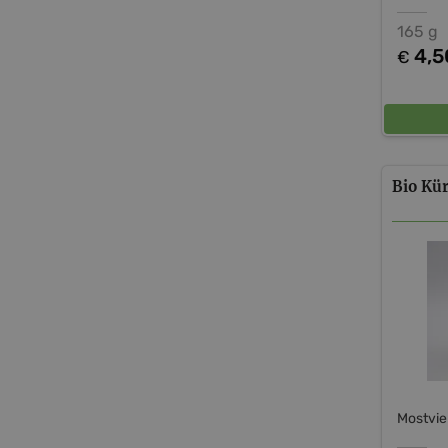
165 g
4,5
€
Bio
Kür
Mostvie