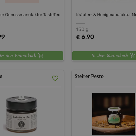
tler Genussmanufaktur TasteTec
Kräuter- & Honigmanufaktur M
150 g
99
6,90
€
In den Warenkorb
In den Warenkorb
s
Steirer
Pesto