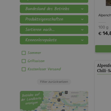
Bundesland des Betriebs
expand_more
Alpenchi
Produkteigenschaften
expand_more
100 g
Sortieren nach...
expand_more
14,
€
Kennenlernpakete
expand_more
Sommer
Grillsaison
Alpenfe
Kostenloser Versand
Chili-S
Filter zurücksetzen
Betriebe auf
der Landkarte
anzeigen