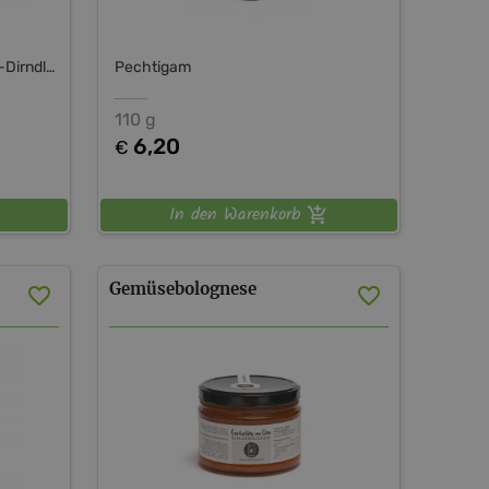
FuXsteiner 1. Dirndlmanufaktur-Dirndltal
Pechtigam
110 g
6,20
€
In den Warenkorb
Gemüsebolognese