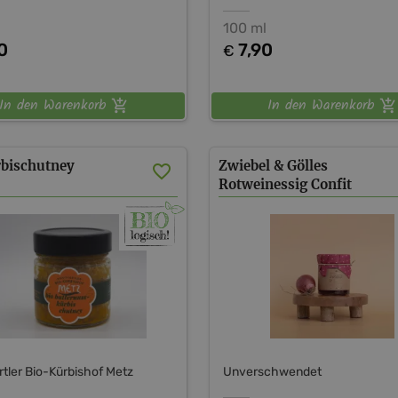
100 ml
0
7,90
€
In den Warenkorb
In den Warenkorb
bischutney
Zwiebel & Gölles
Rotweinessig Confit
rtler Bio-Kürbishof Metz
Unverschwendet