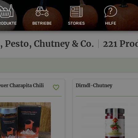
RODUKTE
BETRIEBE
STORIES
HILFE
, Pesto, Chutney & Co.
|
221 Pro
uer Charapita Chili
Dirndl-Chutney