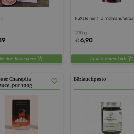
li
210 g
89
6,90
€
In den Warenkorb
In den Warenkorb
uer Charapita
Bärlauchpesto
auce, pur 100g