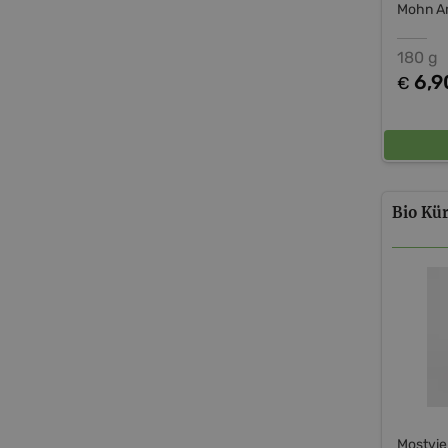
Mohn Am
180 g
6,9
€
Bio
Kür
Mostvie