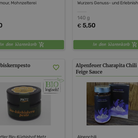
our, Mohnzelterei
Wurzers Genuss- und Erlebnis
140 g
0
5,50
€
In den Warenkorb
In den Warenkorb
biskernpesto
Alpenfeuer Charapita Chili
Feige Sauce
rtler Bio-Kürbishof Metz
Alpenchili