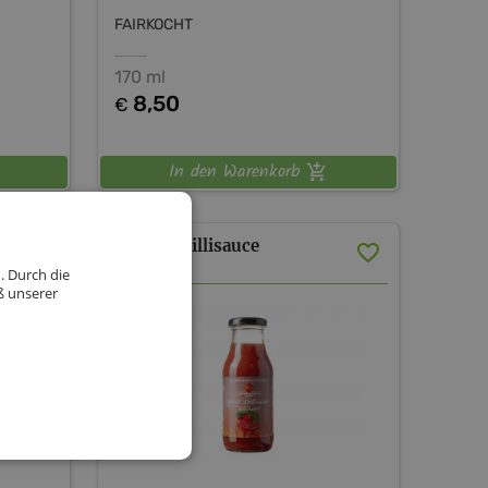
FAIRKOCHT
170 ml
8,50
€
In den Warenkorb
Dirndl-Chillisauce
. Durch die
ß unserer