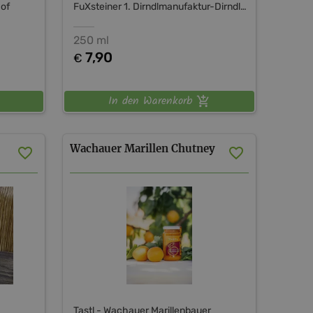
hof
FuXsteiner 1. Dirndlmanufaktur-Dirndltal
250 ml
7,90
€
In den Warenkorb
Wachauer
Marillen
Chutney
Tastl - Wachauer Marillenbauer