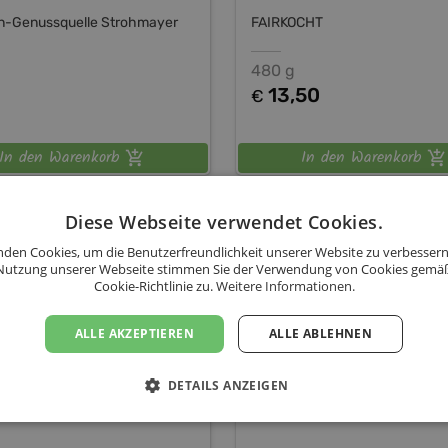
n-Genussquelle Strohmayer
FAIRKOCHT
480 g
13,50
€
In den Warenkorb
In den Warenkorb
Diese Webseite verwendet Cookies.
it
Graumohn
Wurzers Veganes
Kürbiskernpesto
den Cookies, um die Benutzerfreundlichkeit unserer Website zu verbessern
Nutzung unserer Webseite stimmen Sie der Verwendung von Cookies gemä
Cookie-Richtlinie zu.
Weitere Informationen.
ALLE AKZEPTIEREN
ALLE ABLEHNEN
DETAILS ANZEIGEN