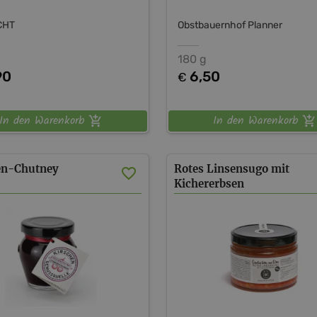
CHT
Obstbauernhof Planner
180 g
90
6,50
€
In den Warenkorb
In den Warenkorb
en-Chutney
Rotes Linsensugo mit
Kichererbsen