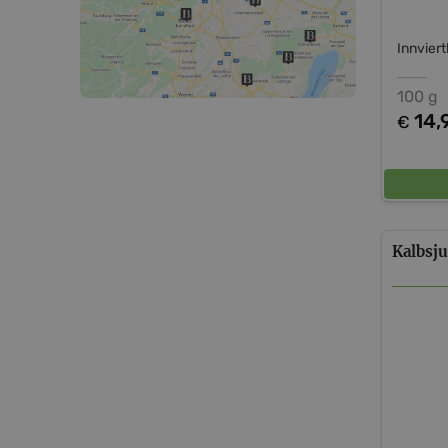
Innvier
100 g
14,
€
Kalbsju