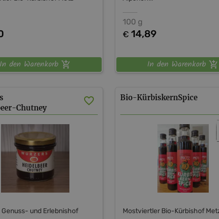
100 g
0
14,89
€
In den Warenkorb
In den Warenkorb
s
Bio-KürbiskernSpice
beer-Chutney
 Genuss- und Erlebnishof
Mostviertler Bio-Kürbishof Met