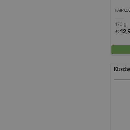
FAIRKO
170 g
12,
€
Kirsch