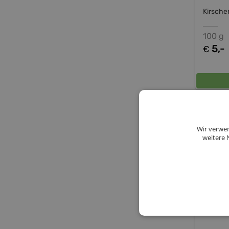
Kirsche
100 g
5,-
€
Pesto
m
Wir verwen
weitere 