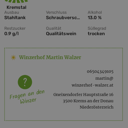
Kremstal
Ausbau
Verschluss
Alkohol
Stahltank
Schraubverschluss
13.0 %
Restzucker
Qualität
Süßegrad
0.9 g/l
Qualitätswein
trocken
Winzerhof Martin Walzer
06504349105
martin@
winzerhof-walzer.at
Fragen an den
Gneixendorfer Hauptstraße 16
Winzer
3500 Krems an der Donau
Niederösterreich