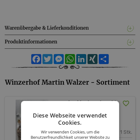
Warenübergabe & Lieferkonditionen
Produktinformationen
Facebook
Twitter
Messenger
WhatsApp
LinkedIn
XING
Teilen
Winzerhof Martin Walzer - Sortiment
Geschenkkorb nach Wahl
Diese Webseite verwendet
Winzerhof Martin Walzer
Cookies.
Wir verwenden Cookies, um die
1 Stk.
Benutzerfreundlichkeit unserer Website zu