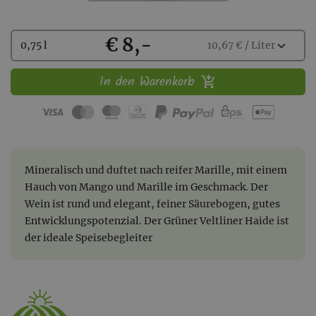
Kaufen
€ 8,-
Wählen
expand_more
0,75 l
10,67 € / Liter
Sie
eine
In den Warenkorb
Menge
aus:
Mineralisch und duftet nach reifer Marille, mit einem
Hauch von Mango und Marille im Geschmack. Der
Wein ist rund und elegant, feiner Säurebogen, gutes
Entwicklungspotenzial. Der Grüner Veltliner Haide ist
der ideale Speisebegleiter