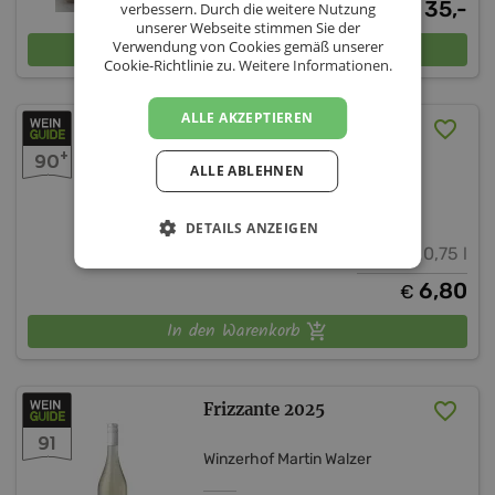
35,-
verbessern. Durch die weitere Nutzung
€
unserer Webseite stimmen Sie der
In den Warenkorb
Verwendung von Cookies gemäß unserer
Cookie-Richtlinie zu.
Weitere Informationen.
ALLE AKZEPTIEREN
Chardonnay Ried
Pulverturm Krems 2025
+
90
ALLE ABLEHNEN
Winzerhof Martin Walzer
Niederösterreich
DETAILS ANZEIGEN
12,5 % vol.
0,75 l
6,80
€
In den Warenkorb
Frizzante 2025
91
Winzerhof Martin Walzer