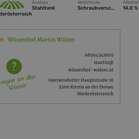
Ausbau
Verschluss
Alkohol
Stahltank
Schraubverschluss
14.0 %
derösterreich
Winzerhof Martin Walzer
06504349105
martin@
winzerhof-walzer.at
ragen an den
Gneixendorfer Hauptstraße 16
Winzer
3500 Krems an der Donau
Niederösterreich