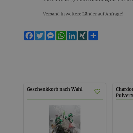
Versand in weitere Länder auf Anfrage!
Facebook
Twitter
Messenger
WhatsApp
LinkedIn
XING
Teilen
Geschenkkorb
nach
Wahl
Chardo
Pulver