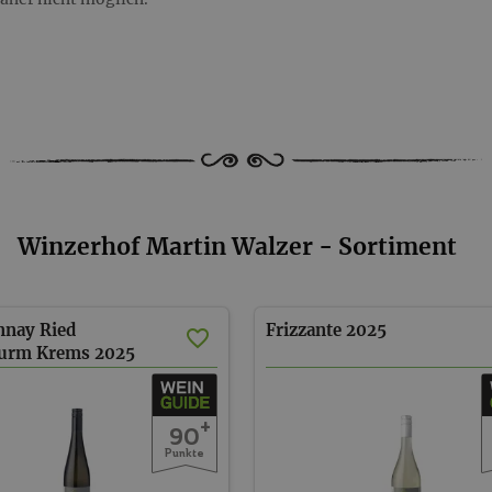
Winzerhof Martin Walzer - Sortiment
nnay Ried
Frizzante
2025
turm Krems
2025
+
90
Punkte