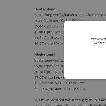
Deutschland
Zustellung verfügbar ab 6 bestellten Flasch
14,10 € pro 6er-Karton/Kiste.
16,90 € pro 12er-Karton/Kiste.
31,00 € pro 18er-Karton/Kiste.
33,80 € pro 24er-Karton/Kiste.
Wir verwen
weitere 
50,70 € pro 36er-Karton/Kiste.
Niederlande
Zustellung verfügbar ab 6 bestellten Flasch
16,90 € pro 6er-Karton/Kiste.
20,10 € pro 12er-Karton/Kiste.
37,00 € pro 18er-Karton/Kiste.
40,20 € pro 24er-Karton/Kiste.
60,30 € pro 36er-Karton/Kiste.
Wir versenden nur vollständig gefüllte Kar
von teilweise gefüllten Kartons/Kisten ist 