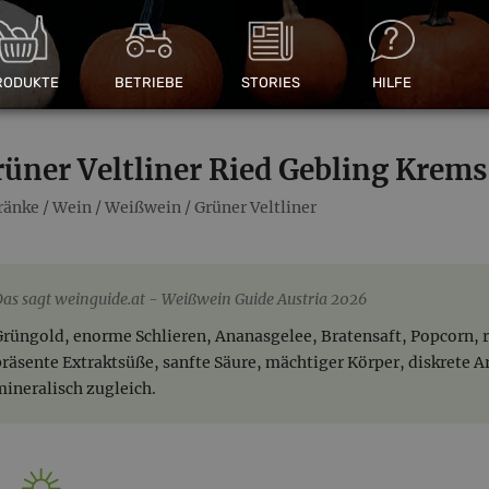
RODUKTE
BETRIEBE
STORIES
HILFE
rüner Veltliner Ried Gebling Krem
ränke
/
Wein
/
Weißwein
/
Grüner Veltliner
Das sagt weinguide.at
Weißwein Guide Austria 2026
Grüngold, enorme Schlieren, Ananasgelee, Bratensaft, Popcorn, r
präsente Extraktsüße, sanfte Säure, mächtiger Körper, diskrete A
mineralisch zugleich.