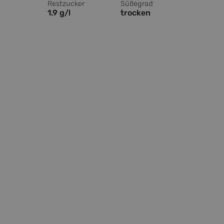
Restzucker
Süßegrad
1.9 g/l
trocken