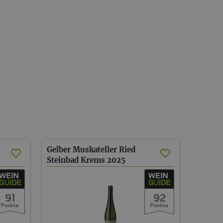
Gelber Muskateller Ried
Steinbad Krems
2025
91
92
Punkte
Punkte