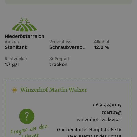
Niederösterreich
Ausbau
Verschluss
Alkohol
Stahltank
Schraubverschluss
12.0 %
Restzucker
Süßegrad
1.7 g/l
trocken
Winzerhof Martin Walzer
06504349105
martin@
winzerhof-walzer.at
Fragen an den
Gneixendorfer Hauptstraße 16
Winzer
3500 Krems an der Donau