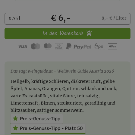
Kaufen
€ 6,-
0,75 l
8,- € / Liter
In den Warenkorb
Das sagt weinguide.at
Weißwein Guide Austria 2026
Hellgelb, kräftige Schlieren, diskreter Duft, gelbe
Äpfel, Ananas, Orangen, Quitten; schlank und rank,
zarte Extraktsüße, vitale Säure, feinsalzig,
Limettensaft, Birnen, strukturiert, geradlinig und
blitzsauber, saftiger Sommerwein.
Preis-Genuss-Tipp
Preis-Genuss-Tipp
Platz 50