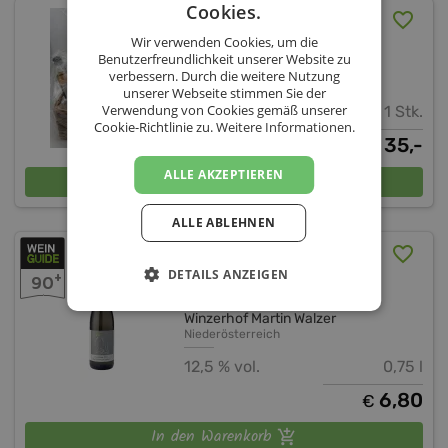
Cookies.
Geschenkkorb nach Wahl
Wir verwenden Cookies, um die
Benutzerfreundlichkeit unserer Website zu
Winzerhof Martin Walzer
verbessern. Durch die weitere Nutzung
unserer Webseite stimmen Sie der
Verwendung von Cookies gemäß unserer
1 Stk.
Cookie-Richtlinie zu.
Weitere Informationen.
35,-
€
ALLE AKZEPTIEREN
In den Warenkorb
ALLE ABLEHNEN
Chardonnay Ried
Pulverturm Krems 2025
DETAILS ANZEIGEN
+
90
Winzerhof Martin Walzer
Niederösterreich
12,5 % vol.
0,75 l
6,80
€
In den Warenkorb