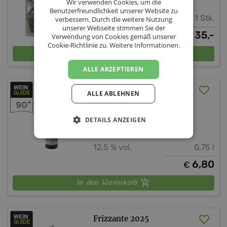
Wir verwenden Cookies, um die
Benutzerfreundlichkeit unserer Website zu
1 Stk.
verbessern. Durch die weitere Nutzung
unserer Webseite stimmen Sie der
35,-
€
Verwendung von Cookies gemäß unserer
Cookie-Richtlinie zu.
Weitere Informationen.
In den Warenkorb
ALLE AKZEPTIEREN
Chardonnay Ried
ALLE ABLEHNEN
Pulverturm Krems 2025
+
90
DETAILS ANZEIGEN
Winzerhof Martin Walzer
Niederösterreich
12,5 % vol.
0,75 l
6,80
€
In den Warenkorb
Frizzante 2025