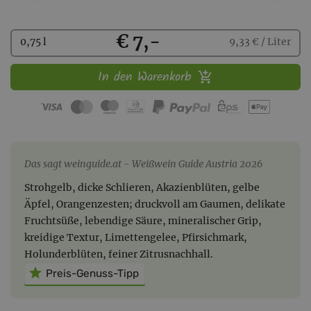
Kaufen
€ 7,-
0,75 l
9,33 € / Liter
In den Warenkorb
Das sagt weinguide.at
Weißwein Guide Austria 2026
Strohgelb, dicke Schlieren, Akazienblüten, gelbe
Äpfel, Orangenzesten; druckvoll am Gaumen, delikate
Fruchtsüße, lebendige Säure, mineralischer Grip,
kreidige Textur, Limettengelee, Pfirsichmark,
Holunderblüten, feiner Zitrusnachhall.
Preis-Genuss-Tipp