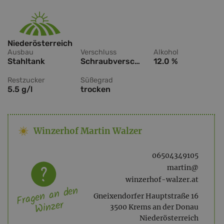
Niederösterreich
Ausbau
Verschluss
Alkohol
Stahltank
Schraubverschluss
12.0 %
Restzucker
Süßegrad
5.5 g/l
trocken
Winzerhof Martin Walzer
06504349105
martin@
winzerhof-walzer.at
Fragen an den
Gneixendorfer Hauptstraße 16
Winzer
3500 Krems an der Donau
Niederösterreich