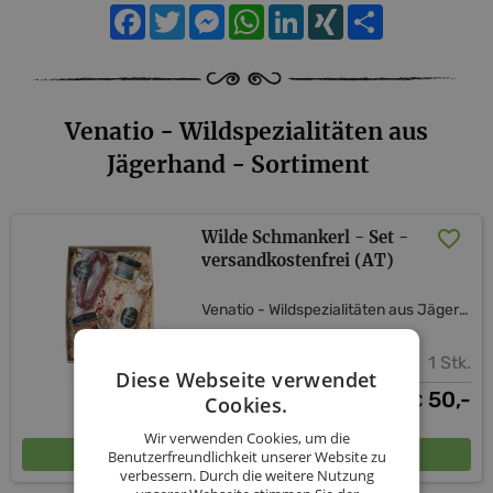
Facebook
Twitter
Messenger
WhatsApp
LinkedIn
XING
Teilen
Venatio - Wildspezialitäten aus
Jägerhand - Sortiment
Wilde Schmankerl - Set -
versandkostenfrei (AT)
Venatio - Wildspezialitäten aus Jägerhand
1 Stk.
Diese Webseite verwendet
50,-
€
Cookies.
Wir verwenden Cookies, um die
In den Warenkorb
Benutzerfreundlichkeit unserer Website zu
verbessern. Durch die weitere Nutzung