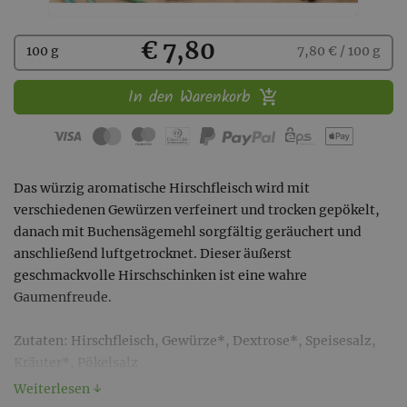
Kaufen
€ 7,80
100 g
7,80 € / 100 g
In den Warenkorb
Das würzig aromatische Hirschfleisch wird mit
verschiedenen Gewürzen verfeinert und trocken gepökelt,
danach mit Buchensägemehl sorgfältig geräuchert und
anschließend luftgetrocknet. Dieser äußerst
geschmackvolle Hirschschinken ist eine wahre
Gaumenfreude.
Zutaten: Hirschfleisch, Gewürze*, Dextrose*, Speisesalz,
Kräuter*, Pökelsalz
Weiterlesen ↓
*aus biologischem Anbau (AT-BIO 301)