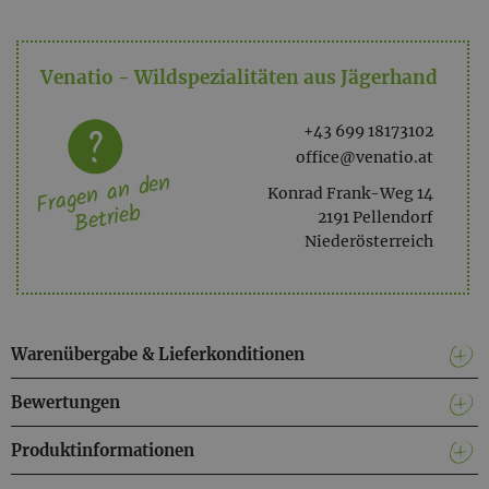
Haltbarkeit: ca. 1,5 Monate bei Auslieferung, kann bei
Venatio - Wildspezialitäten aus Jägerhand
Raumtemperatur gelagert werden
+43 699 18173102
office@venatio.at
Fragen an den
Konrad Frank-Weg 14
Betrieb
2191 Pellendorf
Niederösterreich
Warenübergabe & Lieferkonditionen
Bewertungen
Produktinformationen