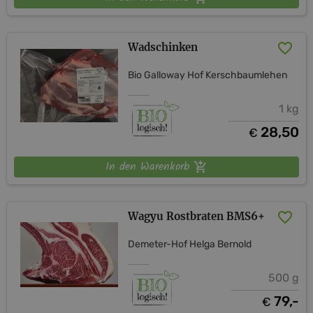
Wadschinken
Bio Galloway Hof Kerschbaumlehen
1 kg
28,50
€
In den Warenkorb
Wagyu Rostbraten BMS6+
Demeter-Hof Helga Bernold
500 g
79,-
€