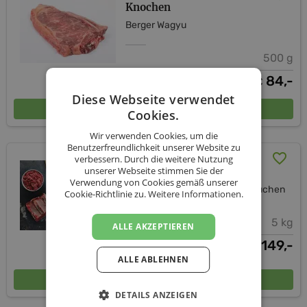
Knochen
Berger Wagyu
500 g
84,-
€
Diese Webseite verwendet
In den Warenkorb
Cookies.
Wir verwenden Cookies, um die
Benutzerfreundlichkeit unserer Website zu
Feinste Mischpakete vom
verbessern. Durch die weitere Nutzung
unserer Webseite stimmen Sie der
Galloway und Angusrind
Verwendung von Cookies gemäß unserer
Biohof Galloway-Ranch Gaisbuchen
Cookie-Richtlinie zu.
Weitere Informationen.
5 kg
ALLE AKZEPTIEREN
149,-
€
ALLE ABLEHNEN
In den Warenkorb
DETAILS ANZEIGEN