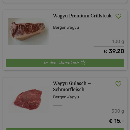
Wagyu Premium Grillsteak
Berger Wagyu
400 g
39,20
€
In den Warenkorb
Wagyu Gulasch –
Schmorfleisch
Berger Wagyu
500 g
15,-
€