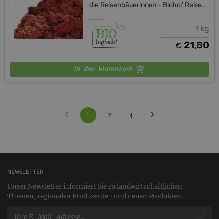
die Reisenbäuerinnen - Biohof Reisenbauer
1 kg
21,80
€
In den Warenkorb
‹
›
1
2
3
NEWSLETTER
Unser Newsletter informiert Sie zu landwirtschaftlichen
Themen, regionalen Produzenten und neuen Produkten.