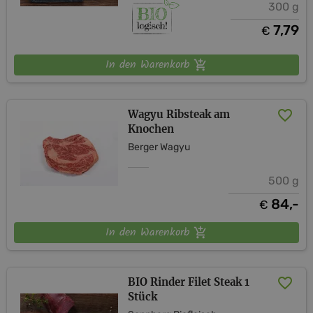
300 g
7,79
€
In den Warenkorb
Wagyu Ribsteak am
Knochen
Berger Wagyu
500 g
84,-
€
In den Warenkorb
BIO Rinder Filet Steak 1
Stück