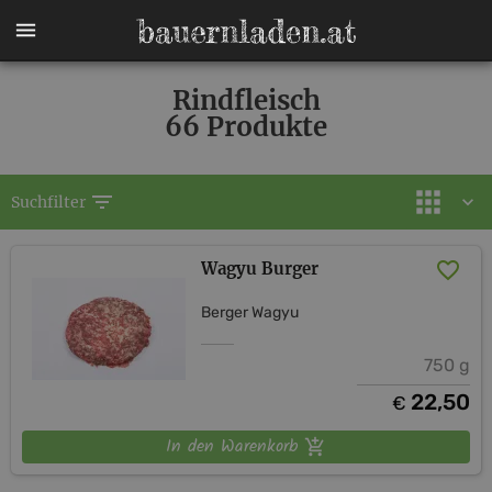
Rindfleisch
66 Produkte
filter_list
Suchfilter
Wagyu Burger
Berger Wagyu
750 g
22,50
€
In den Warenkorb