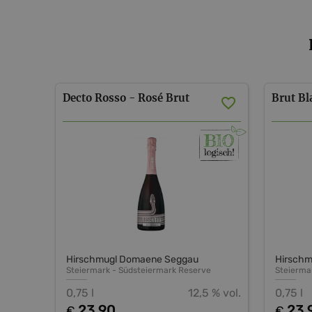
Decto
Rosso
-
Rosé
Brut
Brut
Bl
Hirschmugl Domaene Seggau
Hirsch
Steiermark
-
Südsteiermark
Reserve
Steierma
0,75 l
12,5 % vol.
0,75 l
23,90
23,
€
€