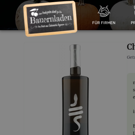
FÜR FIRMEN
P
C
Get