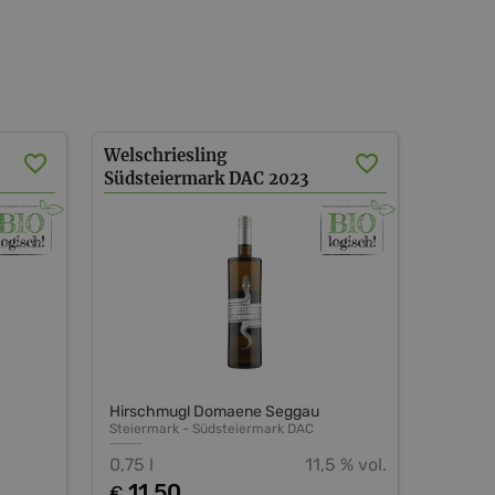
Welschriesling
Südsteiermark DAC
2023
Hirschmugl Domaene Seggau
Steiermark
-
Südsteiermark DAC
0,75 l
11,5 % vol.
11,50
€