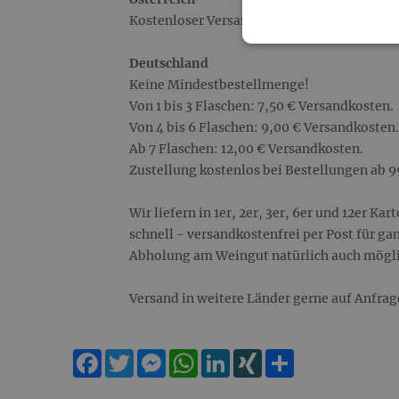
Kostenloser Versand für alle Bestellungen.
Deutschland
Keine Mindestbestellmenge!
Von 1 bis 3 Flaschen: 7,50 € Versandkosten.
Von 4 bis 6 Flaschen: 9,00 € Versandkosten.
Ab 7 Flaschen: 12,00 € Versandkosten.
Zustellung kostenlos bei Bestellungen ab 9
Wir liefern in 1er, 2er, 3er, 6er und 12er K
schnell - versandkostenfrei per Post für gan
Abholung am Weingut natürlich auch mögl
Versand in weitere Länder gerne auf Anfrag
Facebook
Twitter
Messenger
WhatsApp
LinkedIn
XING
Teilen