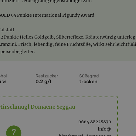
vinifiziert". Hochgradig eigenständiger Stil!
GOLD 95 Punkte International Pigundy Award
Falstaff
92 Punkte Helles Goldgelb, Silberreflexe. Kräuterwürzig unterleg
Aranzini. Frisch, lebendig, feine Fruchtsüße, wirkt sehr leichtf
Speisenbegleiter.
ohol
Restzucker
Süßegrad
5 %
0.2 g/l
trocken
Hirschmugl Domaene Seggau
0664 88228870
info@