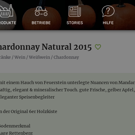
RODUKTE
BETRIEBE
STORIES
HILFE
hardonnay Natural 2015
ränke
/
Wein
/
Weißwein
/
Chardonnay
mit einem Hauch von Feuerstein unterlegte Nuancen von Mandari
saftig, elegant & mineralischer Touch. gute Frische, gelber Apfel
eleganter Speisenbegleiter
in der Original 6er Holzkiste
Bodenmerkmal
Lage Rettenberg