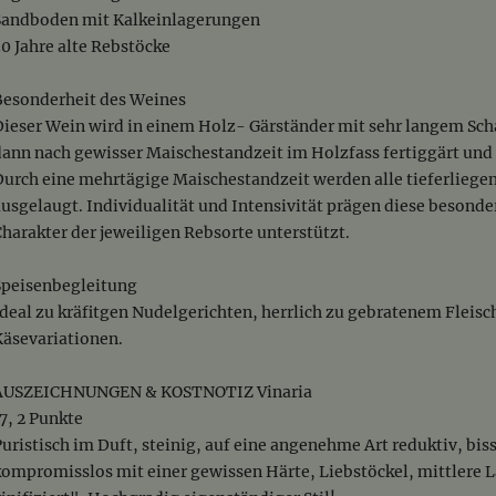
Sandboden mit Kalkeinlagerungen
30 Jahre alte Rebstöcke
Besonderheit des Weines
Dieser Wein wird in einem Holz- Gärständer mit sehr langem Sc
dann nach gewisser Maischestandzeit im Holzfass fertiggärt und r
Durch eine mehrtägige Maischestandzeit werden alle tieferliege
ausgelaugt. Individualität und Intensivität prägen diese besond
Charakter der jeweiligen Rebsorte unterstützt.
Speisenbegleitung
Ideal zu kräfitgen Nudelgerichten, herrlich zu gebratenem Fleisc
Käsevariationen.
AUSZEICHNUNGEN & KOSTNOTIZ Vinaria
17, 2 Punkte
Puristisch im Duft, steinig, auf eine angenehme Art reduktiv, bi
kompromisslos mit einer gewissen Härte, Liebstöckel, mittlere L