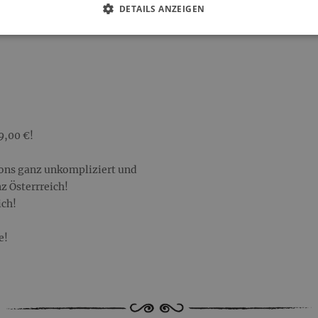
DETAILS ANZEIGEN
9,00 €!
artons ganz unkompliziert und
z Österrreich!
ich!
e!