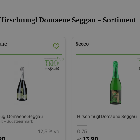
Hirschmugl Domaene Seggau - Sortiment
anc
Secco
mugl Domaene Seggau
Hirschmugl Domaene Seggau
rk
-
Südsteiermark
12,5 % vol.
0,75 l
90
13,90
€