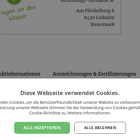
hirschmugl-domaene.at
ragen an den
Am Plöckelberg 6
Winzer
8430 Leibnitz
Steiermark
uktinformationen
Auszeichnungen & Zertifizierungen
Diese Webseite verwendet Cookies.
den Cookies, um die Benutzerfreundlichkeit unserer Website zu verbessern
Nutzung unserer Webseite stimmen Sie der Verwendung von Cookies gemä
Cookie-Richtlinie zu.
Weitere Informationen.
ALLE AKZEPTIEREN
ALLE ABLEHNEN