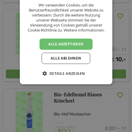
Wir verwenden Cookies, um die
Benutzerfreundlichkeit unserer Website zu
verbessern. Durch die weitere Nutzung
Bio-Bitterschnaps
unserer Webseite stimmen Sie der
Blutwurz
Verwendung von Cookies gemäß unserer
Cookie-Richtlinie zu.
Weitere Informationen.
Bio-Hof Mosbacher
ALLE AKZEPTIEREN
0,20 l - 1 l
ALLE ABLEHNEN
ab
10,-
€
In den Warenkorb
DETAILS ANZEIGEN
Bio-Edelbrand Blaues
Kriecherl
Bio-Hof Mosbacher
0,20 l - 1 l