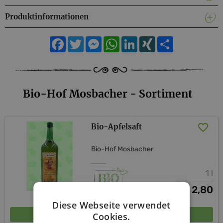
Produktinformationen
Facebook
Twitter
Messenger
WhatsApp
LinkedIn
XING
Teilen
Bio-Hof Mosbacher - Sortiment
Bio-Apfelsaft
Bio-Hof Mosbacher
1 l
2,80
€
Diese Webseite verwendet
In den Warenkorb
Cookies.