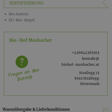
vorzüglich schmeckt, ist er auch in der Küche sehr beliebt -
ZERTIFIZIERUNG
besonders für Apfelstrudel und Apfelmus.
Bio Austria
Alkoholgehalt
EU-Bio-Siegel
alc. 40,0% vol
Auch bekannt als...
Bio-Hof Mosbacher
Weißapfel
+436644385913
kontakt@
biohof-mosbacher.at
Fragen an den
Strallegg 13
Betrieb
8192 Strallegg
Steiermark
Warenübergabe & Lieferkonditionen