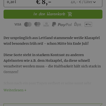
Kaufen
€ 8,-
Wählen
expand_more
0,20 l
40,- € / Liter
Sie
eine
In den Warenkorb
Menge
aus:
Der ursprünglich aus Lettland stammende weiße Klarapfel
wird besonders früh reif - schon Mitte bis Ende Juli!
Diese Sorte steht in starkem Kontrast zu anderen
Apfelsorten wie z.B. dem Holzapfel, da diese schnell
verarbeitet werden muss - die Haltbarkeit hält sich stark in
Grenzen!
Schon nach ein paar Tagen verliert er seine sonst sehr
ausgeprägte Saftigkeit.
Weiterlesen ↓
Abgesehen davon, dass der Edelbrand des Klarapfels