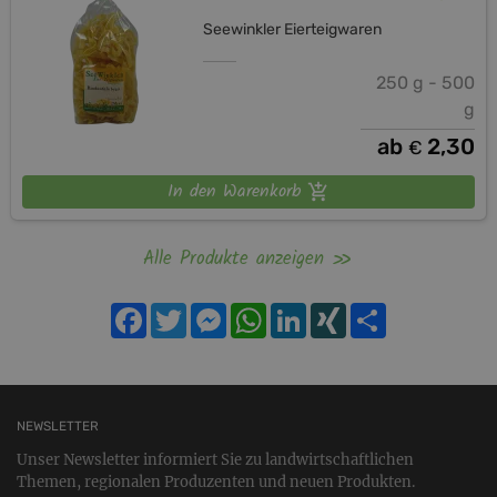
Seewinkler Eierteigwaren
250 g - 500
g
ab
2,30
€
In den Warenkorb
Alle Produkte anzeigen
Facebook
Twitter
Messenger
WhatsApp
LinkedIn
XING
Teilen
NEWSLETTER
Unser Newsletter informiert Sie zu landwirtschaftlichen
Themen, regionalen Produzenten und neuen Produkten.