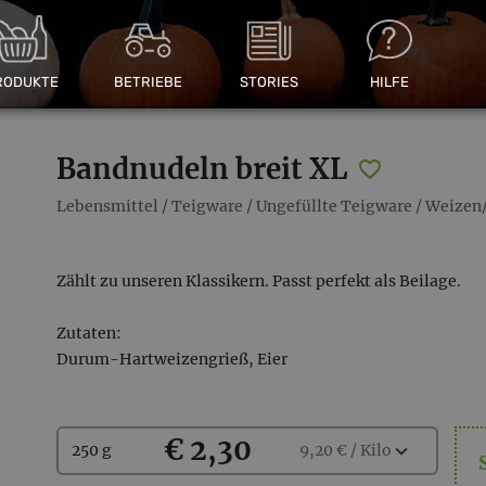
RODUKTE
BETRIEBE
STORIES
HILFE
Bandnudeln breit XL
Lebensmittel
/
Teigware
/
Ungefüllte Teigware
/
Weizen/
Zählt zu unseren Klassikern. Passt perfekt als Beilage.
Zutaten:
Durum-Hartweizengrieß, Eier
Kaufen
€ 2,30
Wählen
expand_more
250 g
9,20 € / Kilo
Sie