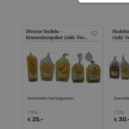
Diverse Nudeln -
Nudels
Kennenlernpaket (inkl. Versand AT)
(inkl. 
Seewinkler Eierteigwaren
Seewink
1 Stk.
1 Stk.
25,-
30,
€
€