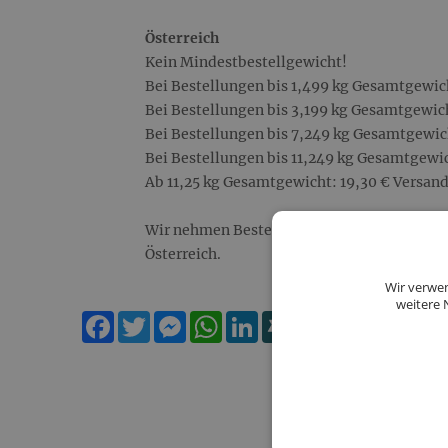
Österreich
Kein Mindestbestellgewicht!
Bei Bestellungen bis 1,499 kg Gesamtgewic
Bei Bestellungen bis 3,199 kg Gesamtgewich
Bei Bestellungen bis 7,249 kg Gesamtgewic
Bei Bestellungen bis 11,249 kg Gesamtgewic
Ab 11,25 kg Gesamtgewicht: 19,30 € Versan
Wir nehmen Bestellungen ausschließlich au
Österreich.
Wir verwen
weitere 
Facebook
Twitter
Messenger
WhatsApp
LinkedIn
XING
Teilen