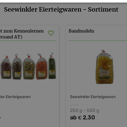
Seewinkler Eierteigwaren - Sortiment
et zum Kennenlernen
Bandnudeln
Versand AT)
ler Eierteigwaren
Seewinkler Eierteigwaren
250 g - 500 g
-
ab
2,30
€