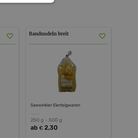
Bandnudeln
breit
Seewinkler Eierteigwaren
250 g - 500 g
ab
2,30
€