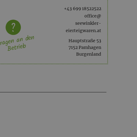
+43 699 18522522
office@
seewinkler-
eierteigwaren.at
ragen an den
Hauptstraße 53
Betrieb
7152 Pamhagen
Burgenland