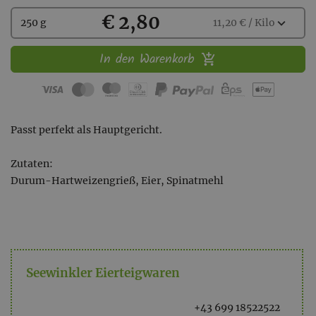
Kaufen
€ 2,80
Wählen
expand_more
250 g
11,20 € / Kilo
Sie
eine
In den Warenkorb
Menge
aus:
Passt perfekt als Hauptgericht.
Zutaten:
Durum-Hartweizengrieß, Eier, Spinatmehl
Seewinkler Eierteigwaren
+43 699 18522522