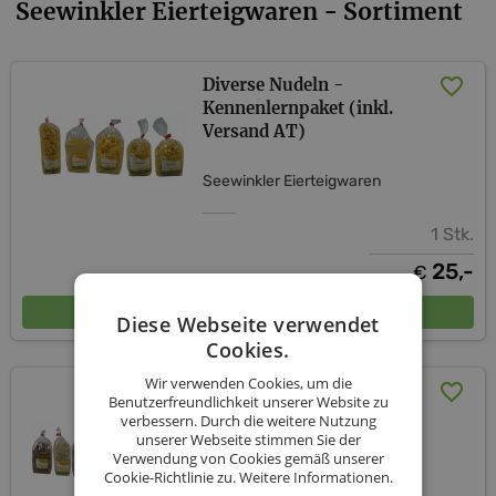
Seewinkler Eierteigwaren - Sortiment
Diverse Nudeln -
Kennenlernpaket (inkl.
Versand AT)
Seewinkler Eierteigwaren
1 Stk.
25,-
€
In den Warenkorb
Diese Webseite verwendet
Cookies.
Wir verwenden Cookies, um die
Nudelset zum
Benutzerfreundlichkeit unserer Website zu
Kennenlernen (inkl.
verbessern. Durch die weitere Nutzung
Versand AT)
unserer Webseite stimmen Sie der
Verwendung von Cookies gemäß unserer
Cookie-Richtlinie zu.
Weitere Informationen.
Seewinkler Eierteigwaren