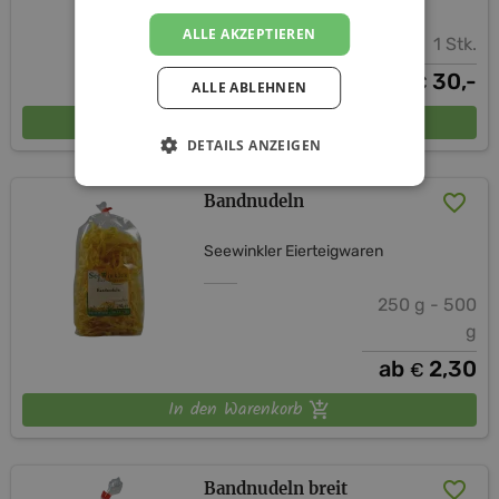
ALLE AKZEPTIEREN
1 Stk.
30,-
€
ALLE ABLEHNEN
In den Warenkorb
DETAILS ANZEIGEN
Bandnudeln
Seewinkler Eierteigwaren
250 g - 500
g
ab
2,30
€
In den Warenkorb
Bandnudeln breit