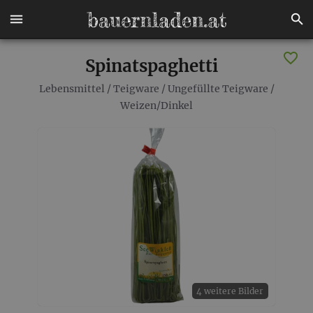
Spinatspaghetti
Lebensmittel
/
Teigware
/
Ungefüllte Teigware
/
Weizen/Dinkel
4 weitere Bilder