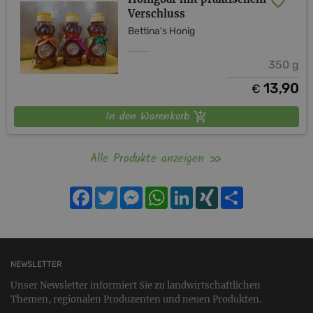
Verschluss
Bettina's Honig
350 g
13,90
€
In den Warenkorb
Alle Produkte anzeigen
Facebook
Twitter
Messenger
WhatsApp
LinkedIn
XING
Teilen
NEWSLETTER
Unser Newsletter informiert Sie zu landwirtschaftlichen
Themen, regionalen Produzenten und neuen Produkten.