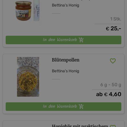
Bettina's Honig
1 Stk.
25,-
€
In den Warenkorb
Blütenpollen
Bettina's Honig
6 g - 50 g
ab
4,60
€
In den Warenkorb
Honigbär mit praktischem