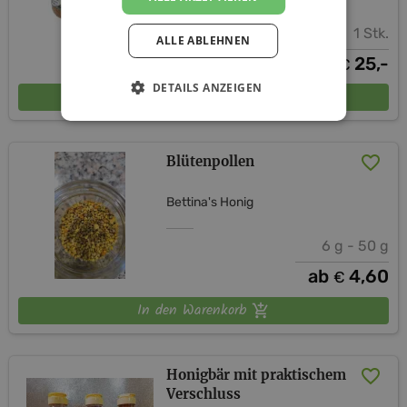
1 Stk.
ALLE ABLEHNEN
25,-
€
DETAILS ANZEIGEN
In den Warenkorb
Blütenpollen
Bettina's Honig
6 g - 50 g
ab
4,60
€
In den Warenkorb
Honigbär mit praktischem
Verschluss