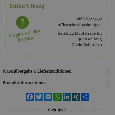
Bettina's Honig
0664 872 45 32
office@bettinashonig.at
Fragen an den
Aalfang,Hauptstraße 161
Betrieb
3860 Aalfang
Niederösterreich
Warenübergabe & Lieferkonditionen
Produktinformationen
Facebook
Twitter
Messenger
WhatsApp
LinkedIn
XING
Teilen