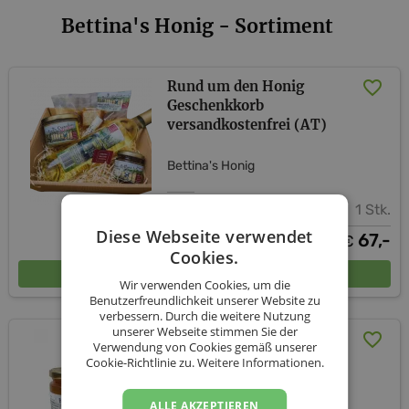
Bettina's Honig - Sortiment
Rund um den Honig
Geschenkkorb
versandkostenfrei (AT)
Bettina's Honig
1 Stk.
Diese Webseite verwendet
67,-
€
Cookies.
In den Warenkorb
Wir verwenden Cookies, um die
Benutzerfreundlichkeit unserer Website zu
verbessern. Durch die weitere Nutzung
unserer Webseite stimmen Sie der
Süße Lippenpflege Set I
Verwendung von Cookies gemäß unserer
inkl. Versand (AT)
Cookie-Richtlinie zu.
Weitere Informationen.
Bettina's Honig
ALLE AKZEPTIEREN