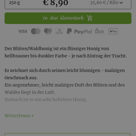
Kaufen
€ 8,90
Wählen
expand_more
250 g
35,60 € / Kilo
Sie
eine
In den Warenkorb
Menge
aus:
Der Blüten/Waldhonig ist ein flüssiger Honig von
hellbrauner bis dunkler Farbe - je nach Eintrag der Tracht.
Er zeichnet sich durch seinen leicht blumigen - malzigen
Geschmack aus.
Ein angenehmer, leicht malziger Duft der Blüten und des
Waldes liegt in der Luft.
Dadurch ist er ein sehr beliebter Honig.
100% Österreichischer Honig aus eigener Bienenhaltung,
Weiterlesen ↓
rückstandsfrei!