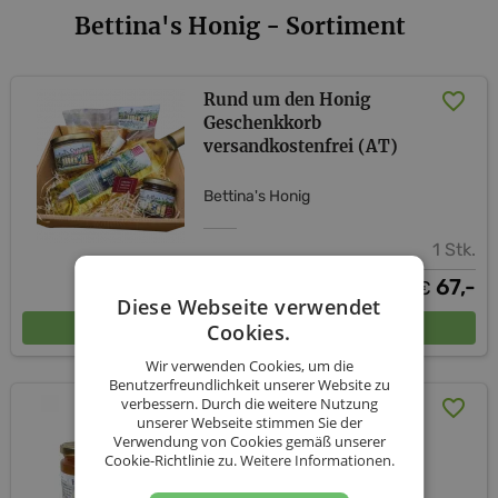
Bettina's Honig - Sortiment
Rund um den Honig
Geschenkkorb
versandkostenfrei (AT)
Bettina's Honig
1 Stk.
67,-
€
Diese Webseite verwendet
In den Warenkorb
Cookies.
Wir verwenden Cookies, um die
Benutzerfreundlichkeit unserer Website zu
verbessern. Durch die weitere Nutzung
Süße Lippenpflege Set I
unserer Webseite stimmen Sie der
inkl. Versand (AT)
Verwendung von Cookies gemäß unserer
Cookie-Richtlinie zu.
Weitere Informationen.
Bettina's Honig