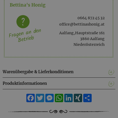
Bettina's Honig
0664 872 45 32
office@bettinashonig.at
Fragen an den
Aalfang,Hauptstraße 161
Betrieb
3860 Aalfang
Niederösterreich
Warenübergabe & Lieferkonditionen
Produktinformationen
Facebook
Twitter
Messenger
WhatsApp
LinkedIn
XING
Teilen