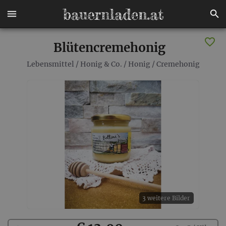
Blütencremehonig
Lebensmittel
/
Honig & Co.
/
Honig
/
Cremehonig
3 weitere Bilder