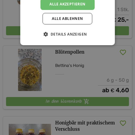
ALLE AKZEPTIEREN
1 Stk.
ALLE ABLEHNEN
25,-
€
In den Warenkorb
DETAILS ANZEIGEN
Blütenpollen
Bettina's Honig
6 g - 50 g
ab
4,60
€
In den Warenkorb
Honigbär mit praktischem
Verschluss