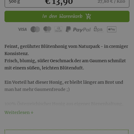
Kaufen
€ 13,90
500 g
27,80 € / Kilo
In den Warenkorb
Feinst, gerührter Blütenhonig vom Naturpark - in cremiger
Konsistenz.
Frisch, blumig, süßer Geschmack der am Gaumen schmilzt
mit einem süßen, leichten Blütenduft.
Ein Vorteil hat dieser Honig, er bleibt länger am Brot und
man hat mehr Gaumenfreude ;)
100% Österreichischer Honig aus eigener Bienenhaltung,
rückstandsfrei!
Weiterlesen ↓