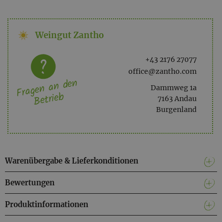
Nuancen Kandis, Bourbon-Vanille und ein Hauch von
getrockneter Mango sind zu erkennen. Veredelt im
Weingut Zantho
Burgenland und für höchsten Genuss gemacht spielt dieser
Rum als perfekter Digestif seinen vollen Charakter aus.
+43 2176 27077
office@zantho.com
Fragen an den
Dammweg 1a
Betrieb
7163 Andau
Burgenland
Warenübergabe & Lieferkonditionen
Bewertungen
Produktinformationen