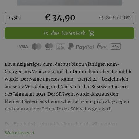
Kaufen
€ 34,90
0,50 l
69,80 € / Liter
In den Warenkorb
Ein einzigartiger Rum, der aus bis zu 8jährigen Rum-
Chargen aus Venezuela und der Dominikanischen Republik
wurde. Der Name unseres Rums – Barrel 21 – bezieht sich
auf seine Veredelung und Ausbau in den Süssweinfässern
des Jahrgangs 2021. Der Süßwein wurde dazu aus den
kleinen Fässern aus heimischer Eiche nur grob abgezogen
und dann auf der Feinhefe des Süßweins gelagert.
Das Ergebnis ist ein nobler Rum der mit wärmenden
Aromen ruhig in die Nase strömt. Feine Gewürze,
Weiterlesen ↓
Dörrfrüchte wie Feige und Marille und Toffee sowie feinste