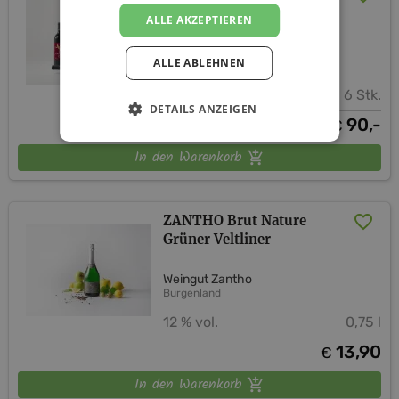
(versandkostenfrei AT)
ALLE AKZEPTIEREN
Weingut Zantho
ALLE ABLEHNEN
6 Stk.
DETAILS ANZEIGEN
90,-
€
In den Warenkorb
ZANTHO Brut Nature
Grüner Veltliner
Weingut Zantho
Burgenland
12 % vol.
0,75 l
13,90
€
In den Warenkorb