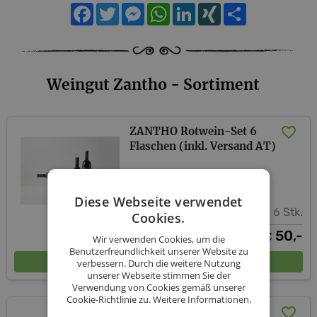
Facebook
Twitter
Messenger
WhatsApp
LinkedIn
XING
Teilen
Weingut Zantho - Sortiment
ZANTHO Rotwein-Set 6
Flaschen (inkl. Versand AT)
Weingut Zantho
Diese Webseite verwendet
6 Stk.
Cookies.
50,-
€
Wir verwenden Cookies, um die
Benutzerfreundlichkeit unserer Website zu
In den Warenkorb
verbessern. Durch die weitere Nutzung
unserer Webseite stimmen Sie der
Verwendung von Cookies gemäß unserer
Cookie-Richtlinie zu.
Weitere Informationen.
ZANTHO Reserve-Set