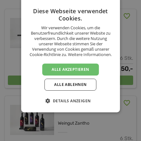
Diese Webseite verwendet
ZANTHO Rotwein-Set 6
Cookies.
Flaschen (inkl. Versand
Wir verwenden Cookies, um die
AT)
Benutzerfreundlichkeit unserer Website zu
verbessern. Durch die weitere Nutzung
Weingut Zantho
unserer Webseite stimmen Sie der
Verwendung von Cookies gemäß unserer
Cookie-Richtlinie zu.
Weitere Informationen.
6 Stk.
50,-
€
ALLE AKZEPTIEREN
In den Warenkorb
ALLE ABLEHNEN
DETAILS ANZEIGEN
ZANTHO Reserve-Set
(versandkostenfrei AT)
Weingut Zantho
6 Stk.