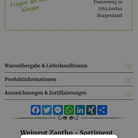
Fragen an den
Dammweg 1a
Winzer
7163 Andau
Burgenland
Warenübergabe & Lieferkonditionen
Produktinformationen
Auszeichnungen & Zertifizierungen
Facebook
Twitter
Messenger
WhatsApp
LinkedIn
XING
Teilen
Weingut Zantho - Sortiment