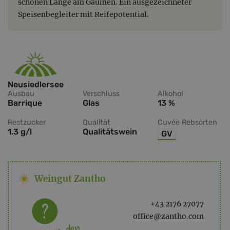
schönen Länge am Gaumen. Ein ausgezeichneter
Speisenbegleiter mit Reifepotential.
Neusiedlersee
Ausbau
Verschluss
Alkohol
Barrique
Glas
13 %
Restzucker
Qualität
Cuvée Rebsorten
1.3 g/l
Qualitätswein
GV
Weingut Zantho
+43 2176 27077
office@zantho.com