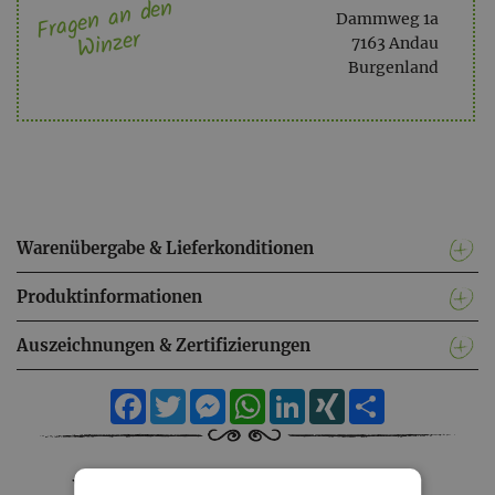
Fragen an den
Dammweg 1a
Winzer
7163 Andau
Burgenland
Warenübergabe & Lieferkonditionen
Produktinformationen
Auszeichnungen & Zertifizierungen
Facebook
Twitter
Messenger
WhatsApp
LinkedIn
XING
Teilen
Weingut Zantho - Sortiment