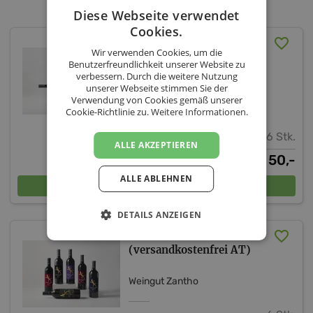
Diese Webseite verwendet
Cookies.
ZANTHO Rotwein-Set 6
Wir verwenden Cookies, um die
Flaschen (inkl. Versand
Benutzerfreundlichkeit unserer Website zu
AT)
verbessern. Durch die weitere Nutzung
unserer Webseite stimmen Sie der
Verwendung von Cookies gemäß unserer
Weingut Zantho
Cookie-Richtlinie zu.
Weitere Informationen.
6 Stk.
ALLE AKZEPTIEREN
50,-
€
ALLE ABLEHNEN
In den Warenkorb
DETAILS ANZEIGEN
ZANTHO Reserve-Set
(versandkostenfrei AT)
Weingut Zantho