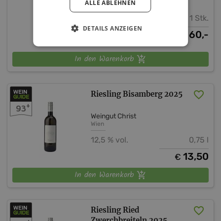
ALLE ABLEHNEN
1 Stk.
DETAILS ANZEIGEN
60,-
€
In den Warenkorb
Riesling Bisamberg 2025
+
93
Weingut Christ
Wien
12,5 % vol.
0,75 l
13,50
€
In den Warenkorb
Riesling Ried
Zwerchbreiteln 2025