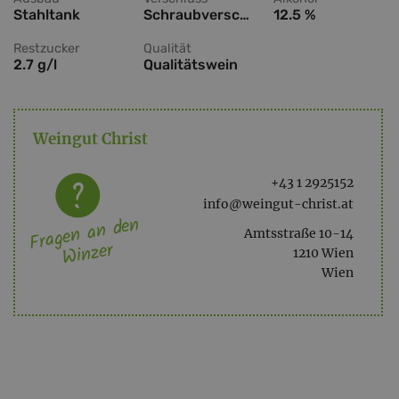
Stahltank
Schraubverschluss
12.5 %
Restzucker
Qualität
2.7 g/l
Qualitätswein
Weingut Christ
+43 1 2925152
info@weingut-christ.at
Fragen an den
Amtsstraße 10-14
Winzer
1210 Wien
Wien