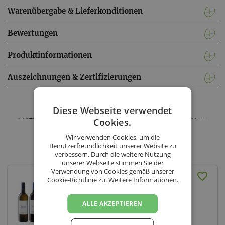
Warenübergabe & Lieferkonditionen
Bewertungen
Produktinformationen
Auszeichnungen & Zertifizierungen
Facebook
Twitter
Messenger
WhatsApp
LinkedIn
XING
Teilen
Diese Webseite verwendet
Cookies.
Wir verwenden Cookies, um die
Weingut Christ - Sortiment
Benutzerfreundlichkeit unserer Website zu
verbessern. Durch die weitere Nutzung
unserer Webseite stimmen Sie der
Verwendung von Cookies gemäß unserer
Weingut Christ
Cookie-Richtlinie zu.
Weitere Informationen.
Kennenlernpaket (inkl.
Versand AT)
ALLE AKZEPTIEREN
Weingut Christ