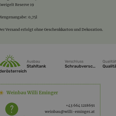
Zweigelt Reserve 19
Mengenangabe: 0,75l
Der Versand erfolgt ohne Geschenkkarton und Dekoration.
Ausbau
Verschluss
Qualitä
Stahltank
Schraubverschluss
Qualit
derösterreich
Weinbau Willi Eminger
+43 664 1218691
weinbau@willi-eminger.at