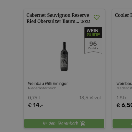
Cabernet Sauvignon Reserve
Cooler
Ried Obersulzer Baumleiten
2021
96
Punkte
Weinbau Willi Eminger
Weinbau 
Niederösterreich
Niederös
0,75 l
13,5 % vol.
1 Stk.
14,-
6,5
€
€
In den Warenkorb