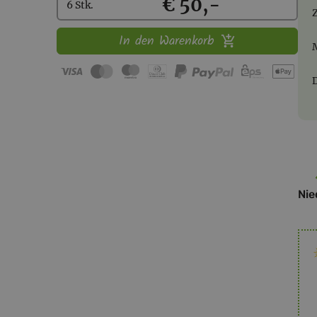
Kaufen
€ 50,-
6 Stk.
In den Warenkorb
Nie