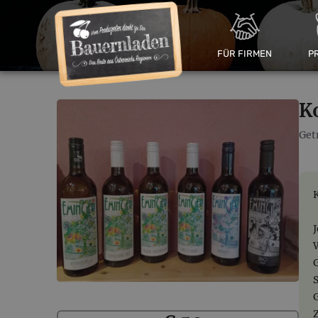
FÜR FIRMEN
P
K
Get