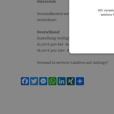
Österreich
.
Wir verwen
Versandkosten werden pro bestelltem Karton
weitere 
verrechnet:
Deutschland
Zustellung verfügbar ab 6 bestellten Flasch
10,00 € pro 6er-Karton/Kiste.
18,00 € pro 12er-Karton/Kiste.
Versand in weitere Ländern auf Anfrage!
Facebook
Twitter
Messenger
WhatsApp
LinkedIn
XING
Teilen