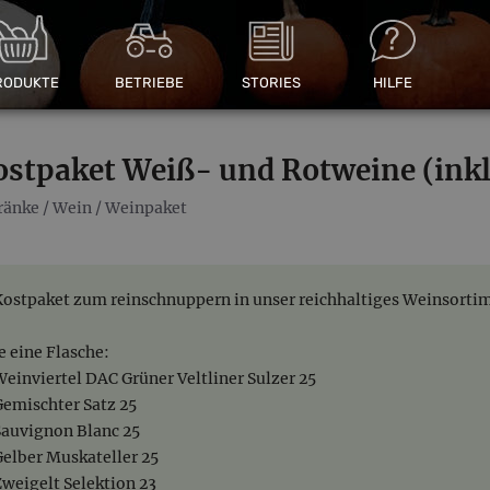
RODUKTE
BETRIEBE
STORIES
HILFE
ostpaket Weiß- und Rotweine (inkl
ränke
/
Wein
/
Weinpaket
Kostpaket zum reinschnuppern in unser reichhaltiges Weinsorti
Je eine Flasche:
Weinviertel DAC Grüner Veltliner Sulzer 25
Gemischter Satz 25
Sauvignon Blanc 25
Gelber Muskateller 25
Zweigelt Selektion 23