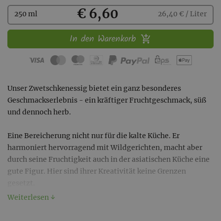
Kaufen
€ 6,60
250 ml
26,40 € / Liter
In den Warenkorb
Unser Zwetschkenessig bietet ein ganz besonderes
Geschmackserlebnis - ein kräftiger Fruchtgeschmack, süß
und dennoch herb.
Eine Bereicherung nicht nur für die kalte Küche. Er
harmoniert hervorragend mit Wildgerichten, macht aber
durch seine Fruchtigkeit auch in der asiatischen Küche eine
gute Figur. Hier sind ihrer Kreativität keine Grenzen
gesetzt.
Weiterlesen ↓
Ein Tipp: Zwetschken in Zwetschkenessig und Rum zu Wild,
Ente und Gans