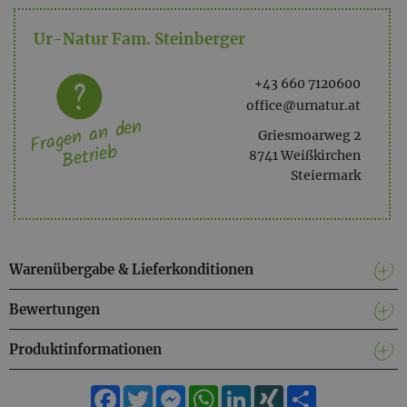
Ur-Natur Fam. Steinberger
+43 660 7120600
office@urnatur.at
Fragen an den
Griesmoarweg 2
Betrieb
8741 Weißkirchen
Steiermark
Warenübergabe & Lieferkonditionen
Bewertungen
Produktinformationen
Facebook
Twitter
Messenger
WhatsApp
LinkedIn
XING
Teilen