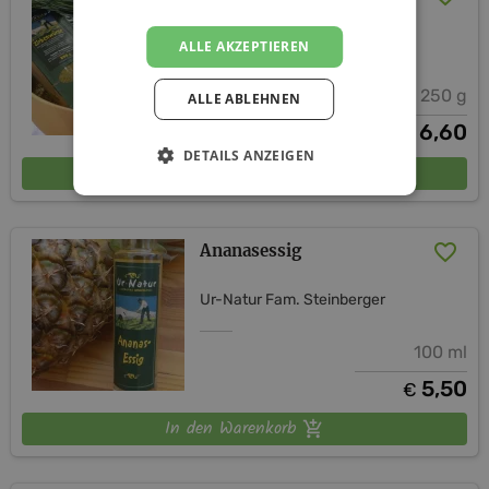
Ur-Natur Fam. Steinberger
ALLE AKZEPTIEREN
100 g - 250 g
ALLE ABLEHNEN
ab
6,60
€
DETAILS ANZEIGEN
In den Warenkorb
Ananasessig
Ur-Natur Fam. Steinberger
100 ml
5,50
€
In den Warenkorb