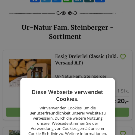
Ur-Natur Fam. Steinberger -
Sortiment
Essig Dreierlei Classic (inkl.
Versand AT)
Ur-Natur Fam. Steinberger
1 Stk.
Diese Webseite verwendet
Cookies.
20,-
€
Wir verwenden Cookies, um die
In den Warenkorb
Benutzerfreundlichkeit unserer Website zu
verbessern. Durch die weitere Nutzung
unserer Webseite stimmen Sie der
Verwendung von Cookies gemäß unserer
"Zirben-Kräuter"
Cookie-Richtlinie zu.
Weitere Informationen.