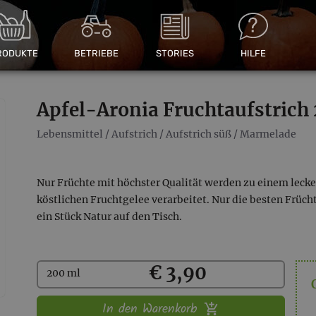
RODUKTE
BETRIEBE
STORIES
HILFE
Apfel-Aronia Fruchtaufstrich
Lebensmittel
/
Aufstrich
/
Aufstrich süß
/
Marmelade
Nur Früchte mit höchster Qualität werden zu einem leck
köstlichen Fruchtgelee verarbeitet. Nur die besten Früc
ein Stück Natur auf den Tisch.
Kaufen
€ 3,90
200 ml
In den Warenkorb