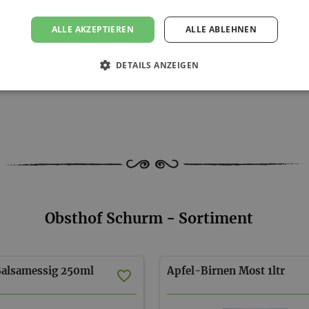
ALLE AKZEPTIEREN
ALLE ABLEHNEN
s folgenden Ländern an:
DETAILS ANZEIGEN
Obsthof Schurm - Sortiment
Balsamessig
250ml
Apfel-Birnen
Most
1ltr