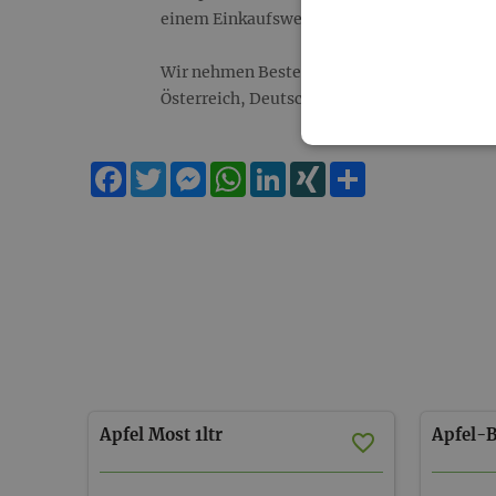
einem Einkaufswert von € 150 möglich!
Wir nehmen Bestellungen ausschließlich au
Österreich, Deutschland.
Facebook
Twitter
Messenger
WhatsApp
LinkedIn
XING
Teilen
Apfel
Most
1ltr
Apfel-