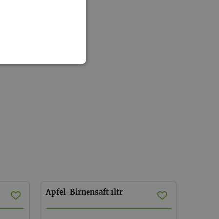
Apfel-Birnensaft
1ltr