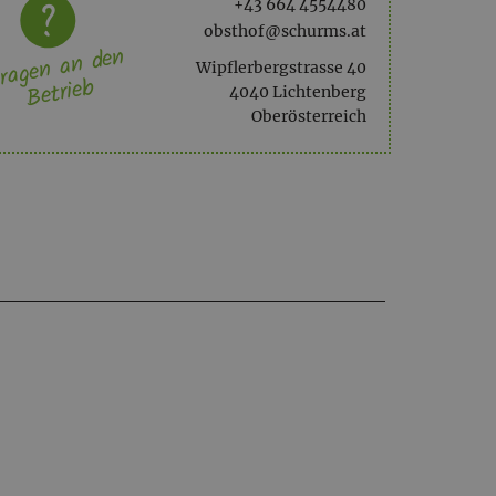
+43 664 4554480
obsthof@schurms.at
ragen an den
Wipflerbergstrasse 40
Betrieb
4040 Lichtenberg
Oberösterreich