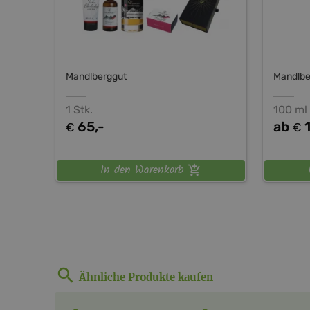
Mandlberggut
Mandlbe
1 Stk.
100 ml
65,-
ab
€
€
In den Warenkorb
Ähnliche Produkte kaufen