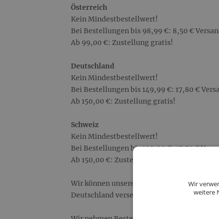
Österreich
Kein Mindestbestellwert!
Bei Bestellungen bis 98,99 €: 8,50 € Versa
Ab 99,00 €: Zustellung gratis!
Deutschland
Kein Mindestbestellwert!
Bei Bestellungen bis 149,99 €: 17,80 € Ver
Ab 150,00 €: Zustellung gratis!
Schweiz
Kein Mindestbestellwert!
Bei Bestellungen bis 149,99 €: 17,50 € Vers
Ab 150,00 €: Zustellung gratis!
Wir können unsere Destillate nur innerhalb
Wir verwen
weitere 
Deutschland versenden. Kosmetik versenden
Wir nehmen Bestellungen ausschließlich au