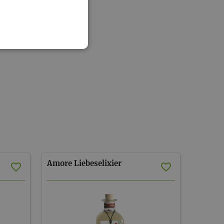
Amore
Liebeselixier