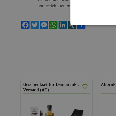
Österreich, Deutschland, Schweiz.
Facebook
Twitter
Messenger
WhatsApp
LinkedIn
XING
Teilen
Geschenkset für Damen inkl.
Ahornk
Versand (AT)