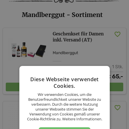
Mandlberggut - Sortiment
Geschenkset für Damen
inkl. Versand (AT)
Mandlberggut
1 Stk.
65,-
€
Diese Webseite verwendet
Cookies.
In den Warenkorb
Wir verwenden Cookies, um die
Benutzerfreundlichkeit unserer Website zu
verbessern. Durch die weitere Nutzung
Ahornkirsche
unserer Webseite stimmen Sie der
Verwendung von Cookies gemäß unserer
Cookie-Richtlinie zu.
Weitere Informationen.
Mandlberggut