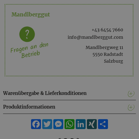
Mandlberggut
+43 6454 7660
info@mandlberggut.com
Fragen an den
Mandlbergweg 11
Betrieb
5550 Radstadt
Salzburg
Warenübergabe & Lieferkonditionen
Produktinformationen
Facebook
Twitter
Messenger
WhatsApp
LinkedIn
XING
Teilen