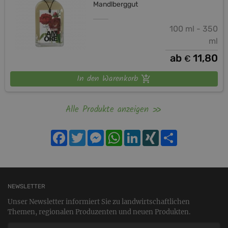
Mandlberggut
100 ml - 350
ml
ab
11,80
€
In den Warenkorb
Alle Produkte anzeigen
Facebook
Twitter
Messenger
WhatsApp
LinkedIn
XING
Teilen
NEWSLETTER
Unser Newsletter informiert Sie zu landwirtschaftlichen
Themen, regionalen Produzenten und neuen Produkten.