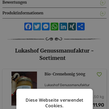
Bewertungen
Produktinformationen
Facebook
Twitter
Messenger
WhatsApp
LinkedIn
XING
Teilen
Lukashof Genussmanufaktur -
Sortiment
Bio-Cremehonig 500g
Lukashof Genussmanufaktur
0,50 kg
Diese Webseite verwendet
11,90
Cookies.
€