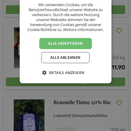
Wir verwenden Cookies, um die
In den Warenkorb
Benutzerfreundlichkeit unserer Website zu
verbessern. Durch die weitere Nutzung
unserer Webseite stimmen Sie der
Verwendung von Cookies gemäß unserer
Cookie-Richtlinie zu.
Weitere Informationen.
Bio-Waldhonig 500g
ALLE AKZEPTIEREN
Lukashof Genussmanufaktur
0,50 kg
ALLE ABLEHNEN
11,90
€
DETAILS ANZEIGEN
In den Warenkorb
Braunelle Tintur 40% Bio
Lukashof Genussmanufaktur
100 ml