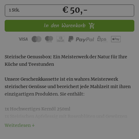
Kaufen
€ 50,-
1 Stk.
In den Warenkorb
Steirische Genussbox: Ein Meisterwerk der Natur für Ihre
Küche und Teestunden
Unsere Geschenkkassette ist ein wahres Meisterwerk
steirischer Genüsse und bereichert jede Mahlzeit mit ihren
einzigartigen Produkten. Sie enthält:
1x Hochwertiges Kernöl 250ml
1x Steirischen Apfelessig mit Rosenblüten und Gewürzen
250ml – wahre Schätze, die jedem Gericht eine besondere
Weiterlesen ↓
Tiefe und Raffinesse verleihen.
1x "Guat fia di" Tee 30g