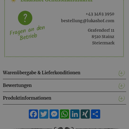
+43 3463 3950
bestellung@lukashof.com
Fragen an den
Grafendorf 11
Betrieb
8510 Stainz
Steiermark
Warenübergabe & Lieferkonditionen
Bewertungen
Produktinformationen
Facebook
Twitter
Messenger
WhatsApp
LinkedIn
XING
Teilen