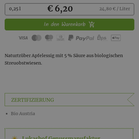
Kaufen
€ 6,20
0,25 l
24,80 € / Liter
In den Warenkorb
Naturtrüber Apfelessig mit 5 % Säure aus biologischen
Streuobstwiesen.
ZERTIFIZIERUNG
Bio Austria
Lukashof Genussmanufaktur