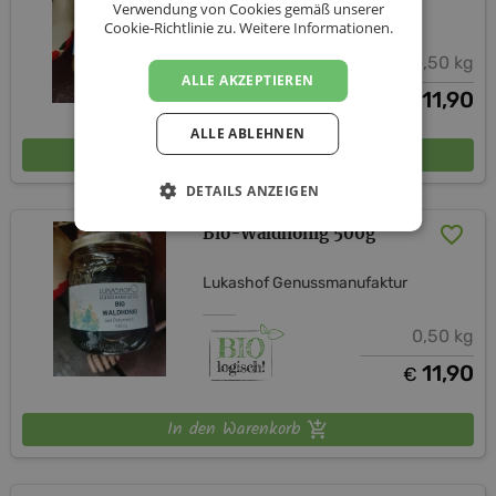
Verwendung von Cookies gemäß unserer
Lukashof Genussmanufaktur
Cookie-Richtlinie zu.
Weitere Informationen.
0,50 kg
ALLE AKZEPTIEREN
11,90
€
ALLE ABLEHNEN
In den Warenkorb
DETAILS ANZEIGEN
Bio-Waldhonig 500g
Lukashof Genussmanufaktur
0,50 kg
11,90
€
In den Warenkorb