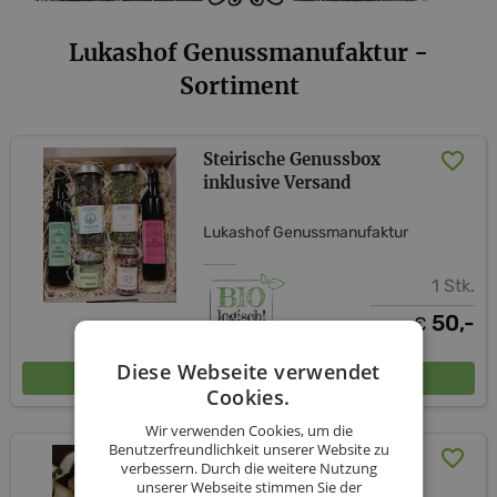
Lukashof Genussmanufaktur -
Sortiment
Steirische Genussbox
inklusive Versand
Lukashof Genussmanufaktur
1 Stk.
50,-
€
Diese Webseite verwendet
In den Warenkorb
Cookies.
Wir verwenden Cookies, um die
Benutzerfreundlichkeit unserer Website zu
Bio-Cremehonig 500g
verbessern. Durch die weitere Nutzung
unserer Webseite stimmen Sie der