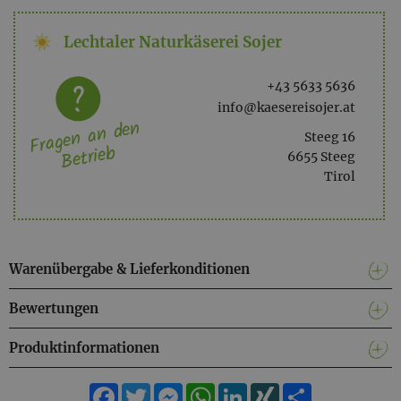
gratis dazu!
Lechtaler Naturkäserei Sojer
Der Versand erfolgt ohne Geschenkkarton und Dekoration.
+43 5633 5636
info@kaesereisojer.at
Fragen an den
Steeg 16
Betrieb
6655 Steeg
Tirol
Warenübergabe & Lieferkonditionen
Bewertungen
Produktinformationen
Facebook
Twitter
Messenger
WhatsApp
LinkedIn
XING
Teilen