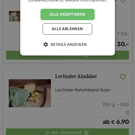
Cookie-Richtlinie zu.
Weitere Informationen.
inkl. Versand (AT)
ALLE AKZEPTIEREN
Lechtaler Naturkäserei Sojer
ALLE ABLEHNEN
1 Stk.
30,-
€
DETAILS ANZEIGEN
In den Warenkorb
Lechtaler Almkäse
Lechtaler Naturkäserei Sojer
250 g - 500
g
ab
6,90
€
In den Warenkorb