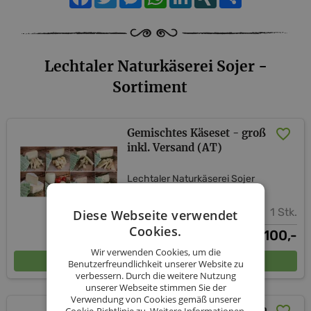
Lechtaler Naturkäserei Sojer -
Sortiment
Gemischtes Käseset - groß
inkl. Versand (AT)
Lechtaler Naturkäserei Sojer
1 Stk.
Diese Webseite verwendet
Cookies.
100,-
€
Wir verwenden Cookies, um die
In den Warenkorb
Benutzerfreundlichkeit unserer Website zu
verbessern. Durch die weitere Nutzung
unserer Webseite stimmen Sie der
Verwendung von Cookies gemäß unserer
Gemischtes Käseset - klein