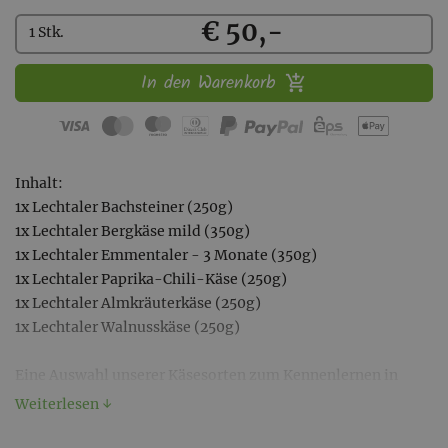
Kaufen
€ 50,-
1 Stk.
In den Warenkorb
Inhalt:
1x Lechtaler Bachsteiner (250g)
1x Lechtaler Bergkäse mild (350g)
1x Lechtaler Emmentaler - 3 Monate (350g)
1x Lechtaler Paprika-Chili-Käse (250g)
1x Lechtaler Almkräuterkäse (250g)
1x Lechtaler Walnusskäse (250g)
Eine Auswahl unserer Käsesorten zum Kennenlernen in
einem Set!
Weiterlesen ↓
Zusätzlich erhalten Sie eine kleine Überraschung von uns