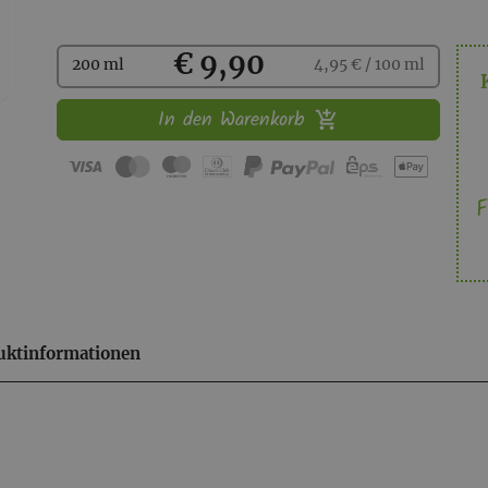
Kaufen
€ 9,90
200 ml
4,95 € / 100 ml
In den Warenkorb
F
uktinformationen