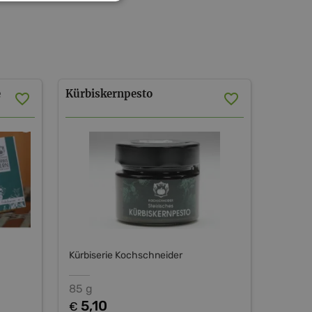
e
Kürbiskernpesto
Kürbiserie Kochschneider
85 g
5,10
€