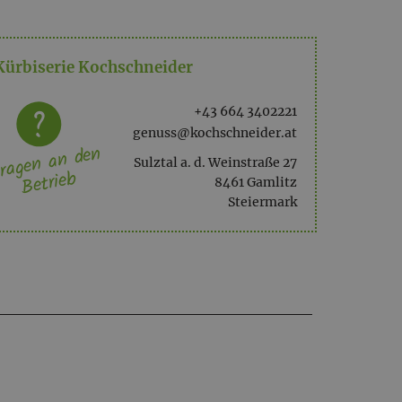
Kürbiserie Kochschneider
+43 664 3402221
genuss@kochschneider.at
ragen an den
Sulztal a. d. Weinstraße 27
Betrieb
8461 Gamlitz
Steiermark