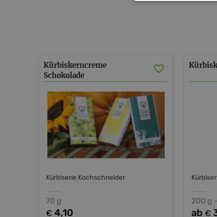
Kürbiskerncreme
Kürbis
Schokolade
Kürbiserie Kochschneider
Kürbise
70 g
200 g 
4,10
ab
€
€