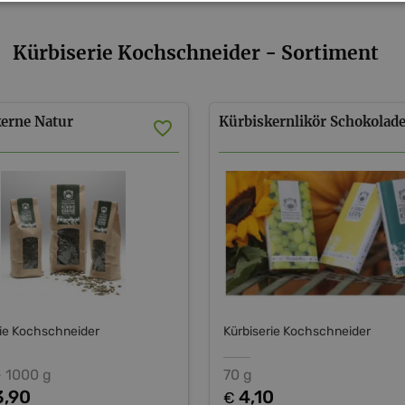
Kürbiserie Kochschneider - Sortiment
kerne
Natur
Kürbiskernlikör
Schokolad
rie Kochschneider
Kürbiserie Kochschneider
- 1000 g
70 g
3,90
4,10
€