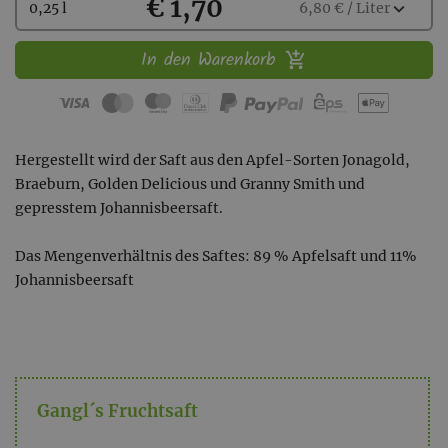
Kaufen
€ 1,70
Wählen
expand_more
0,25 l
6,80 € / Liter
Sie
eine
In den Warenkorb
Menge
aus:
Hergestellt wird der Saft aus den Apfel-Sorten Jonagold,
Braeburn, Golden Delicious und Granny Smith und
gepresstem Johannisbeersaft.
Das Mengenverhältnis des Saftes: 89 % Apfelsaft und 11%
Johannisbeersaft
Gangl´s Fruchtsaft