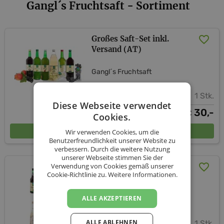
Gangl´s Fruchtsaft - Sortiment
Großes Saft-Set inkl.
Versand (AT)
Gangl´s Fruchtsaft
1 Stk.
Diese Webseite verwendet
30,-
€
Cookies.
In den Warenkorb
Wir verwenden Cookies, um die
Benutzerfreundlichkeit unserer Website zu
verbessern. Durch die weitere Nutzung
unserer Webseite stimmen Sie der
Verwendung von Cookies gemäß unserer
Kleines Saft-Set inkl.
Cookie-Richtlinie zu.
Weitere Informationen.
Versand (AT)
ALLE AKZEPTIEREN
Gangl´s Fruchtsaft
ALLE ABLEHNEN
1 Stk.