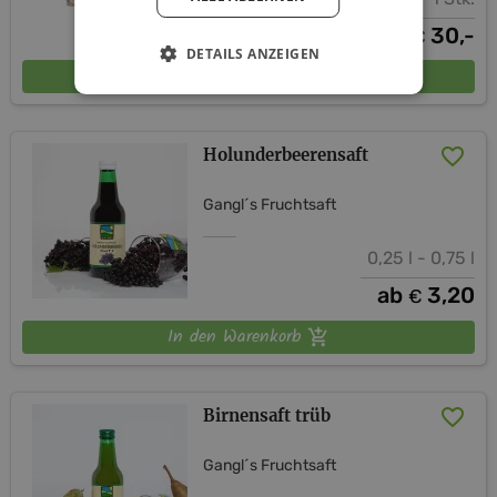
30,-
€
DETAILS ANZEIGEN
In den Warenkorb
Holunderbeerensaft
Gangl´s Fruchtsaft
0,25 l - 0,75 l
ab
3,20
€
In den Warenkorb
Birnensaft trüb
Gangl´s Fruchtsaft