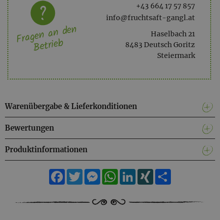
+43 664 17 57 857
info@fruchtsaft-gangl.at
Fragen an den
Haselbach 21
Betrieb
8483 Deutsch Goritz
Steiermark
Warenübergabe & Lieferkonditionen
Bewertungen
Produktinformationen
Facebook
Twitter
Messenger
WhatsApp
LinkedIn
XING
Teilen