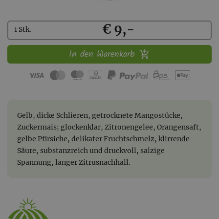
Kaufen
€ 9,-
1 Stk.
In den Warenkorb
Gelb, dicke Schlieren, getrocknete Mangostücke,
Zuckermais; glockenklar, Zitronengelee, Orangensaft,
gelbe Pfirsiche, delikater Fruchtschmelz, klirrende
Säure, substanzreich und druckvoll, salzige
Spannung, langer Zitrusnachhall.