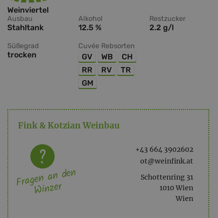
Weinviertel
Ausbau
Alkohol
Restzucker
Stahltank
12.5 %
2.2 g/l
Süßegrad
Cuvée Rebsorten
trocken
GV
WB
CH
RR
RV
TR
GM
Fink & Kotzian Weinbau
+43 664 3902602
ot@weinfink.at
Fragen an den
Schottenring 31
Winzer
1010 Wien
Wien