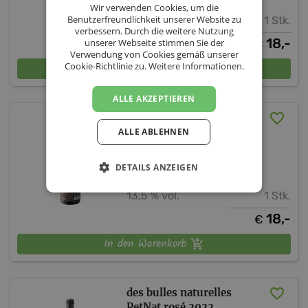
Wir verwenden Cookies, um die
Benutzerfreundlichkeit unserer Website zu
13,5 % vol.
1 Stk.
verbessern. Durch die weitere Nutzung
18,-
unserer Webseite stimmen Sie der
€
Verwendung von Cookies gemäß unserer
Cookie-Richtlinie zu.
In den Warenkorb
Weitere Informationen.
ALLE AKZEPTIEREN
Chardonnay O.T. Reserve
2022
ALLE ABLEHNEN
Fink & Kotzian Weinbau
DETAILS ANZEIGEN
Wien
Weinviertel
13,5 % vol.
1 Stk.
18,-
€
In den Warenkorb
des bulles naturelles
PetNat rosé 2022