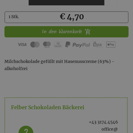
Kaufen
€ 4,70
1 Stk.
In den Warenkorb
Milchschokolade gefüllt mit Hasenusscreme (63%) -
alkoholfrei
Felber Schokoladen Bäckerei
+43 3174 4546
office@