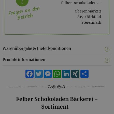
felber-schokoladen.at
Fragen an den
Oberer Markt 2
Betrieb
8190 Birkfeld
Steiermark
Warenübergabe & Lieferkonditionen
Produktinformationen
Facebook
Twitter
Messenger
WhatsApp
LinkedIn
XING
Teilen
Felber Schokoladen Bäckerei -
Sortiment