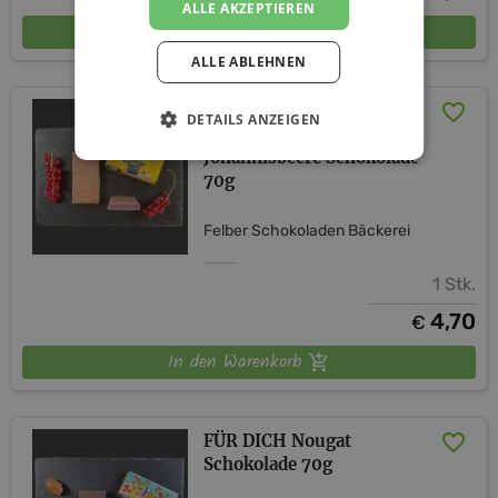
ALLE AKZEPTIEREN
In den Warenkorb
ALLE ABLEHNEN
HERZLICHEN
DETAILS ANZEIGEN
GLÜCKWUNSCH
Johannisbeere Schokolade
70g
Felber Schokoladen Bäckerei
1 Stk.
4,70
€
In den Warenkorb
FÜR DICH Nougat
Schokolade 70g