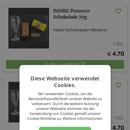
DANKE Prosecco
Schokolade 70g
Felber Schokoladen Bäckerei
1 Stk.
4,70
€
In den Warenkorb
Diese Webseite verwendet
Cookies.
VON HERZEN Prosecco
Schokolade 70g
Wir verwenden Cookies, um die
Benutzerfreundlichkeit unserer Website zu
verbessern. Durch die weitere Nutzung
Felber Schokoladen Bäckerei
unserer Webseite stimmen Sie der
Verwendung von Cookies gemäß unserer
1 Stk.
Cookie-Richtlinie zu.
Weitere Informationen.
4,70
€