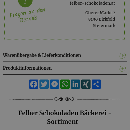
felber-schokoladen.at
Fragen an den
Oberer Markt 2
Betrieb
8190 Birkfeld
Steiermark
Warenübergabe & Lieferkonditionen
Produktinformationen
Facebook
Twitter
Messenger
WhatsApp
LinkedIn
XING
Teilen
Felber Schokoladen Bäckerei -
Sortiment