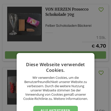
VON HERZEN Prosecco
Schokolade 70g
Felber Schokoladen Bäckerei
1 Stk.
4,70
€
In den Warenkorb
Diese Webseite verwendet
Cookies.
HERZLICHEN
Wir verwenden Cookies, um die
GLÜCKWUNSCH
Benutzerfreundlichkeit unserer Website zu
Johannisbeere Schokolade
verbessern. Durch die weitere Nutzung
70g
unserer Webseite stimmen Sie der
Verwendung von Cookies gemäß unserer
Cookie-Richtlinie zu.
Weitere Informationen.
Felber Schokoladen Bäckerei
ALLE AKZEPTIEREN