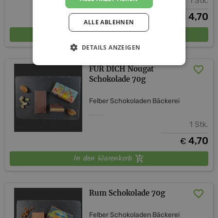
1 Stk.
4,70
€
ALLE ABLEHNEN
In den Warenkorb
DETAILS ANZEIGEN
FÜR DICH Nougat
Schokolade 70g
Felber Schokoladen Bäckerei
1 Stk.
4,70
€
In den Warenkorb
Rum Schokolade 70g
Felber Schokoladen Bäckerei