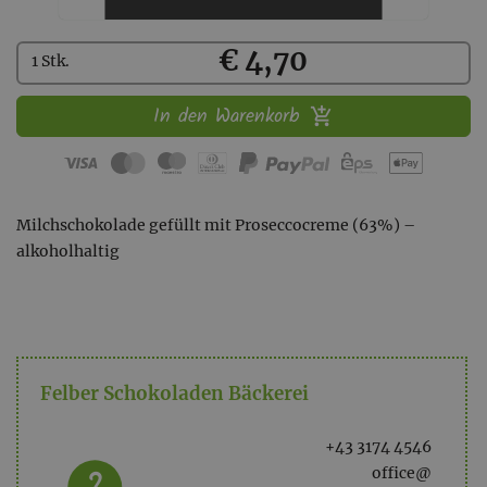
Kaufen
€ 4,70
1 Stk.
In den Warenkorb
Milchschokolade gefüllt mit Proseccocreme (63%) –
alkoholhaltig
Felber Schokoladen Bäckerei
+43 3174 4546
office@