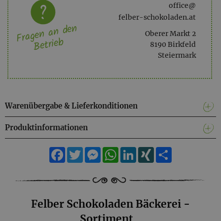
office@
felber-schokoladen.at
Fragen an den
Oberer Markt 2
Betrieb
8190 Birkfeld
Steiermark
Warenübergabe & Lieferkonditionen
Produktinformationen
Facebook
Twitter
Messenger
WhatsApp
LinkedIn
XING
Teilen
Felber Schokoladen Bäckerei -
Sortiment