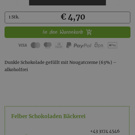
Kaufen
€ 4,70
1 Stk.
In den Warenkorb
Dunkle Schokolade gefüllt mit Nougatcreme (63%) –
alkoholfrei
Felber Schokoladen Bäckerei
+43 3174 4546