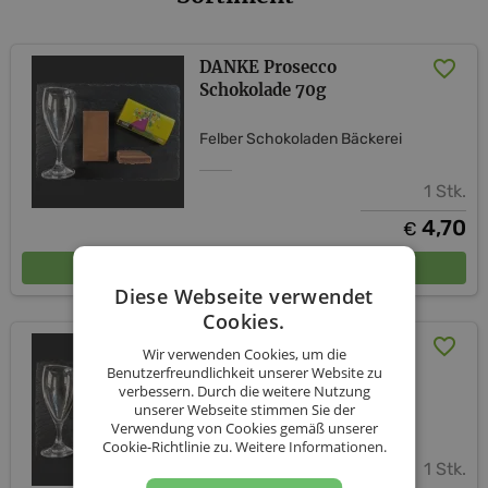
DANKE Prosecco
Schokolade 70g
Felber Schokoladen Bäckerei
1 Stk.
4,70
€
In den Warenkorb
Diese Webseite verwendet
Cookies.
VON HERZEN Prosecco
Wir verwenden Cookies, um die
Schokolade 70g
Benutzerfreundlichkeit unserer Website zu
verbessern. Durch die weitere Nutzung
unserer Webseite stimmen Sie der
Felber Schokoladen Bäckerei
Verwendung von Cookies gemäß unserer
Cookie-Richtlinie zu.
Weitere Informationen.
1 Stk.