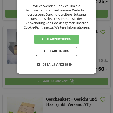
25,-
€
Wir verwenden Cookies, um die
Benutzerfreundlichkeit unserer Website zu
In den Warenkorb
verbessern. Durch die weitere Nutzung
unserer Webseite stimmen Sie der
Verwendung von Cookies gemäß unserer
Cookie-Richtlinie zu.
Weitere Informationen.
Wellness für die Seele (inkl.
Versand AT)
ALLE AKZEPTIEREN
Bless Cosmetics
ALLE ABLEHNEN
1 Stk.
DETAILS ANZEIGEN
50,-
€
In den Warenkorb
Geschenkset - Gesicht und
Haar (inkl. Versand AT)