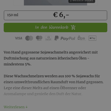
2 weitere Bilder
Kaufen
€ 6,-
150 ml
In den Warenkorb
Von Hand gegossene Sojawachsmelts angereichert mit
Duftmischung aus naturreinen ätherischen Ölen -
mindestens 5%.
Diese Wachsschmelzen werden aus 100 % Sojawachs für
einen umweltfreundlichen Raumduft von Hand gegossen.
Lege eine dieser Melts auf einen Ölbrenner oder
Aromalampe und genieße den Duft der Natur.
- 5 Stück
Weiterlesen ↓