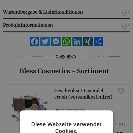
Warenübergabe & Lieferkonditionen
Produktinformationen
Facebook
Twitter
Messenger
WhatsApp
LinkedIn
XING
Teilen
Bless Cosmetics - Sortiment
Geschenkset Lavendel
crush (versandkostenfrei)
Bless Cosmetics
Diese Webseite verwendet
1 Stk.
Cookies.