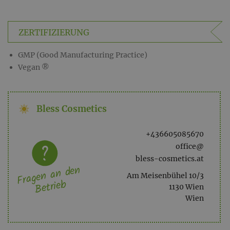
- Keine Russabsonderungen
- optimales Brennverhalten
- CO2 neutral
ZERTIFIZIERUNG
- nachhaltige ökologische Verpackung
GMP (Good Manufacturing Practice)
- ökologisch
Vegan ®
- vegan
- biologisch abbaubar
- mineralölfrei
Bless Cosmetics
- ohne synthetische, künstliche Duftstoffe
- hochwertige EU Rohstofflieferanten
+436605085670
office@
bless-cosmetics.at
Fragen an den
Am Meisenbühel 10/3
Betrieb
1130 Wien
Wien