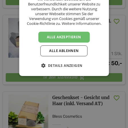
In den Warenkorb
Benutzerfreundlichkeit unserer Website zu
verbessern. Durch die weitere Nutzung
unserer Webseite stimmen Sie der
Verwendung von Cookies gemäß unserer
Wellness für die Seele (inkl.
Cookie-Richtlinie zu.
Weitere Informationen.
Versand AT)
ALLE AKZEPTIEREN
Bless Cosmetics
ALLE ABLEHNEN
1 Stk.
50,-
€
DETAILS ANZEIGEN
In den Warenkorb
Geschenkset - Gesicht und
Haar (inkl. Versand AT)
Bless Cosmetics