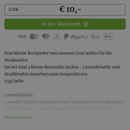
Kaufen
€ 10,-
2 Stk.
In den Warenkorb
Eine kleine Kostprobe von unseren Less Seifen für die
Neukunden.
Im Set sind 2 kleine Bestseller Seifen - Lavendelseife und
Strahlendes Aussehen zum Ausprobieren.
55g/Seife.
Lavendelseife:
Lavendel gehört aufgrund seiner heilenden und lindernden
Eigenschaften zu den ältesten Hausmitteln. Er wirkt
beruhigend, stresslösend und entspannend.
Weiterlesen ↓
Die Färbung der Seife wird durch die pflanzliche
Färberwurzel erzielt. Der Teeauszug aus Lavendelblüten