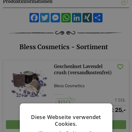
Produktinformationen
Facebook
Twitter
Messenger
WhatsApp
LinkedIn
XING
Teilen
Bless Cosmetics - Sortiment
Geschenkset Lavendel
crush (versandkostenfrei)
Bless Cosmetics
1 Stk.
25,-
€
Diese Webseite verwendet
Cookies.
In den Warenkorb