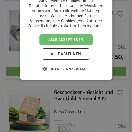
Wir verwenden Cookies, um die
Benutzerfreundlichkeit unserer Website zu
verbessern. Durch die weitere Nutzung
Wellness für die Seele (inkl.
unserer Webseite stimmen Sie der
Versand AT)
Verwendung von Cookies gemäß unserer
Cookie-Richtlinie zu.
Weitere Informationen.
Bless Cosmetics
ALLE AKZEPTIEREN
1 Stk.
ALLE ABLEHNEN
50,-
€
DETAILS ANZEIGEN
In den Warenkorb
Geschenkset - Gesicht und
Haar (inkl. Versand AT)
Bless Cosmetics
1 Stk.