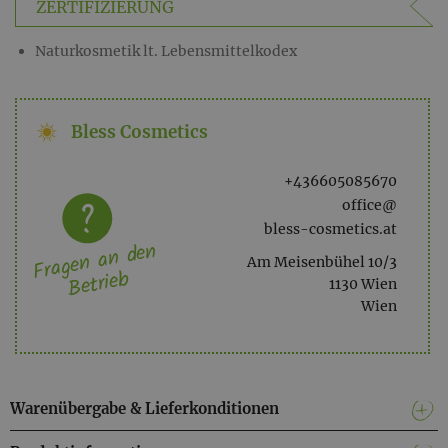
ZERTIFIZIERUNG
Naturkosmetik lt. Lebensmittelkodex
Bless Cosmetics
+436605085670
office@
bless-cosmetics.at
Fragen an den
Am Meisenbühel 10/3
Betrieb
1130 Wien
Wien
Warenübergabe & Lieferkonditionen