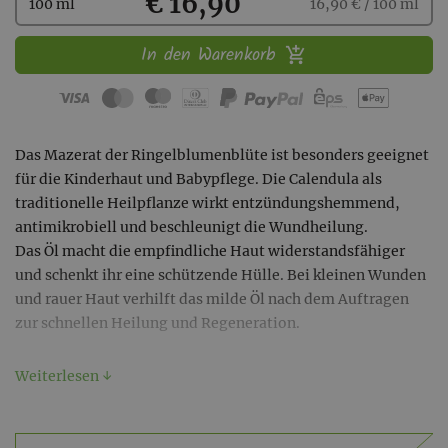
Kaufen
€ 16,90
100 ml
16,90 € / 100 ml
In den Warenkorb
Das Mazerat der Ringelblumenblüte ist besonders geeignet
für die Kinderhaut und Babypflege. Die Calendula als
traditionelle Heilpflanze wirkt entzündungshemmend,
antimikrobiell und beschleunigt die Wundheilung.
Das Öl macht die empfindliche Haut widerstandsfähiger
und schenkt ihr eine schützende Hülle. Bei kleinen Wunden
und rauer Haut verhilft das milde Öl nach dem Auftragen
zur schnellen Heilung und Regeneration.
Ingredients (INCI): helianthus annus seed oil*,
Weiterlesen ↓
tocopherol*, calendula officinalis flower extract*
*Rohstoffe aus kontrol. biolog. Anbau
Inhalt: 100ml