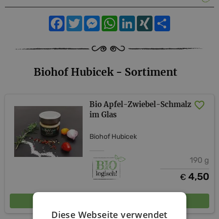
Facebook
Twitter
Messenger
WhatsApp
LinkedIn
XING
Teilen
Biohof Hubicek - Sortiment
Bio Apfel-Zwiebel-Schmalz
im Glas
Biohof Hubicek
190 g
4,50
€
In den Warenkorb
Diese Webseite verwendet