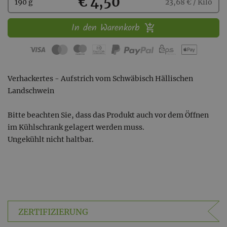
Kaufen
€ 4,50
190 g
23,68 € / Kilo
In den Warenkorb
Verhackertes - Aufstrich vom Schwäbisch Hällischen
Landschwein
Bitte beachten Sie, dass das Produkt auch vor dem Öffnen
im Kühlschrank gelagert werden muss.
Ungekühlt nicht haltbar.
ZERTIFIZIERUNG