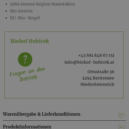
AMA Genuss Region Manufaktur
Bio Austria
EU-Bio-Siegel
Biohof Hubicek
+43 681 848 67 151
info@biohof-hubicek.at
Fragen an den
Ortsstraße 36
Betrieb
2294 Breitensee
Niederösterreich
Warenübergabe & Lieferkonditionen
Produktinformationen