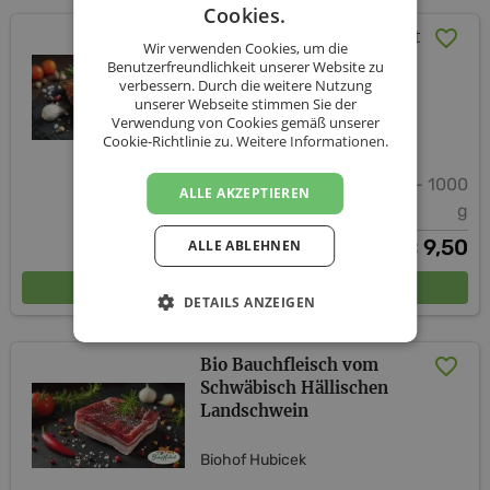
Cookies.
Bio Bauchfleisch mariniert
Wir verwenden Cookies, um die
vom Schwäb.-Hällisch.
Benutzerfreundlichkeit unserer Website zu
Landschwein
verbessern. Durch die weitere Nutzung
unserer Webseite stimmen Sie der
Verwendung von Cookies gemäß unserer
Biohof Hubicek
Cookie-Richtlinie zu.
Weitere Informationen.
500 g - 1000
ALLE AKZEPTIEREN
g
ab
9,50
ALLE ABLEHNEN
€
In den Warenkorb
DETAILS ANZEIGEN
Bio Bauchfleisch vom
Schwäbisch Hällischen
Landschwein
Biohof Hubicek