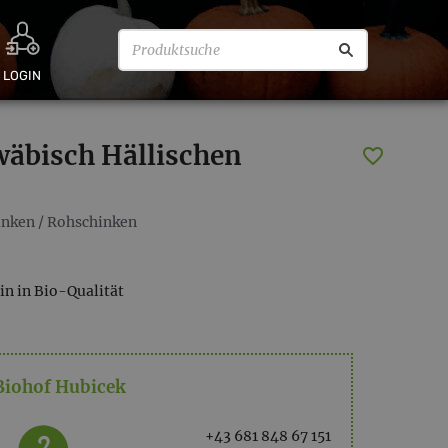
LOGIN
äbisch Hällischen
inken
/
Rohschinken
n in Bio-Qualität
Biohof Hubicek
+43 681 848 67 151