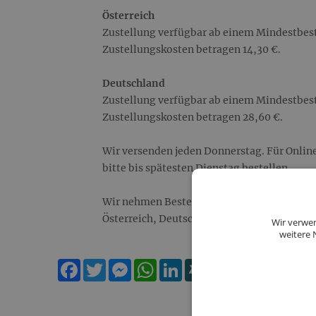
Österreich
Zustellung verfügbar ab einem Mindestbest
Zustellungskosten betragen 14,30 €.
Deutschland
Zustellung verfügbar ab einem Mindestbest
Zustellungskosten betragen 28,60 €.
Wir versenden jeden Donnerstag. Für Onli
bitte bis spätesten Dienstag bestellen.
Wir nehmen Bestellungen ausschließlich au
Österreich, Deutschland.
Wir verwen
weitere 
Facebook
Twitter
Messenger
WhatsApp
LinkedIn
XING
Teilen