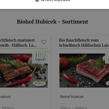
DETAILS ANZEIGEN
Biohof Hubicek - Sortiment
chfleisch mariniert
Bio Bauchfleisch vom
vom Schwäb.-Hällisch. Landschwein
Schwä
Hubicek
Biohof Hubicek
- 1000 g
500 g - 1000 g