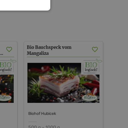
Bio Bauchspeck vom
bisch Hällischen Landschwein
Mangaliza
Biohof Hubicek
500 g - 1000 g