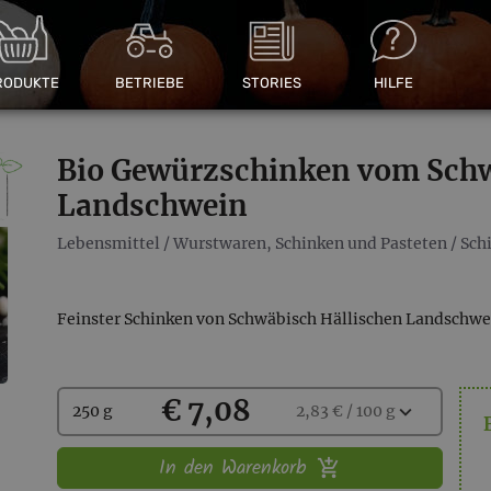
RODUKTE
BETRIEBE
STORIES
HILFE
Bio Gewürzschinken vom Schw
Landschwein
Lebensmittel
/
Wurstwaren, Schinken und Pasteten
/
Sch
Feinster Schinken von Schwäbisch Hällischen Landschwei
Kaufen
€ 7,08
Wählen
expand_more
250 g
2,83 € / 100 g
Sie
eine
In den Warenkorb
Menge