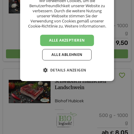
Wir verwenden Cookies, um die
Benutzerfreundlichkeit unserer Website zu
verbessern. Durch die weitere Nutzung
Biohof Hubicek
unserer Webseite stimmen Sie der
Verwendung von Cookies gemäß unserer
500 g - 1000
Cookie-Richtlinie zu.
Weitere Informationen.
g
ALLE AKZEPTIEREN
ab
9,50
€
In den Warenkorb
ALLE ABLEHNEN
DETAILS ANZEIGEN
Bio Bauchfleisch vom
Schwäbisch Hällischen
Landschwein
Biohof Hubicek
500 g - 1000
g
ab
8,05
€