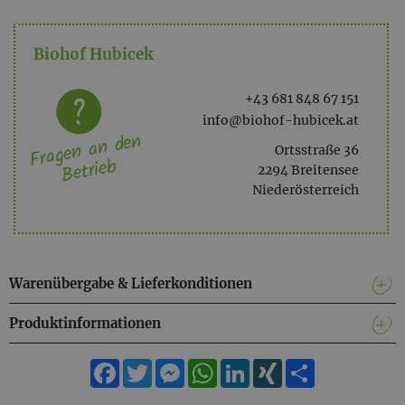
Biohof Hubicek
+43 681 848 67 151
info@biohof-hubicek.at
Fragen an den
Ortsstraße 36
Betrieb
2294 Breitensee
Niederösterreich
Warenübergabe & Lieferkonditionen
Produktinformationen
Facebook
Twitter
Messenger
WhatsApp
LinkedIn
XING
Teilen