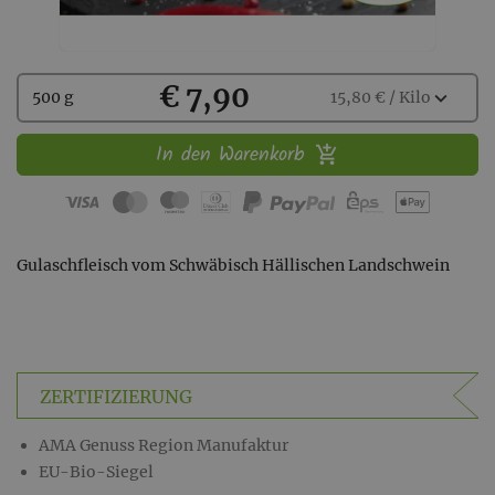
Kaufen
€ 7,90
Wählen
expand_more
500 g
15,80 € / Kilo
Sie
eine
In den Warenkorb
Menge
aus:
Gulaschfleisch vom Schwäbisch Hällischen Landschwein
ZERTIFIZIERUNG
AMA Genuss Region Manufaktur
EU-Bio-Siegel