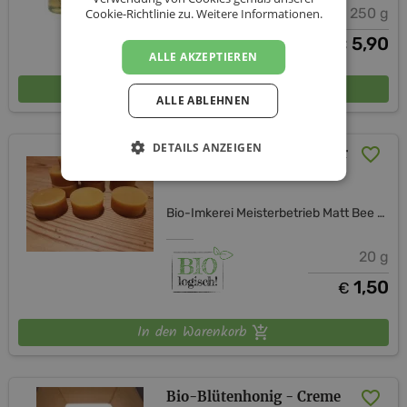
250 g
Cookie-Richtlinie zu.
Weitere Informationen.
5,90
€
ALLE AKZEPTIEREN
In den Warenkorb
ALLE ABLEHNEN
DETAILS ANZEIGEN
Bio-Bienenwachsblock für
Wachstücher
Bio-Imkerei Meisterbetrieb Matt Bee Honey
20 g
1,50
€
In den Warenkorb
Bio-Blütenhonig - Creme