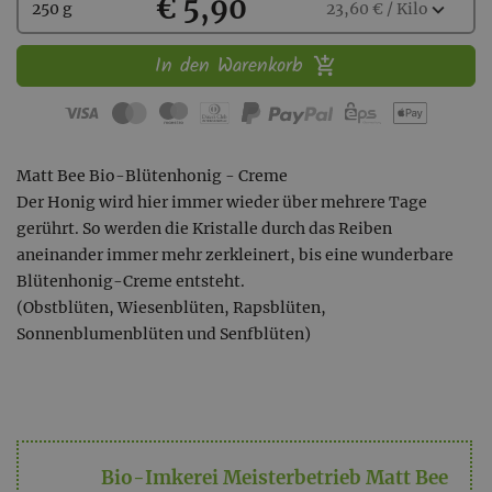
Kaufen
€ 5,90
Wählen
expand_more
250 g
23,60 € / Kilo
Sie
eine
In den Warenkorb
Menge
aus:
Matt Bee Bio-Blütenhonig - Creme
Der Honig wird hier immer wieder über mehrere Tage
gerührt. So werden die Kristalle durch das Reiben
aneinander immer mehr zerkleinert, bis eine wunderbare
Blütenhonig-Creme entsteht.
(Obstblüten, Wiesenblüten, Rapsblüten,
Sonnenblumenblüten und Senfblüten)
Bio-Imkerei Meisterbetrieb Matt Bee