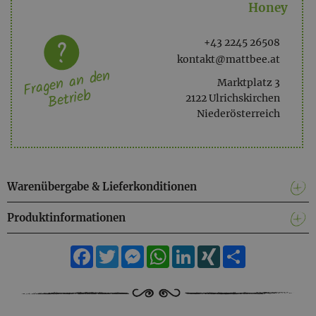
Honey
+43 2245 26508
kontakt@mattbee.at
Fragen an den
Marktplatz 3
Betrieb
2122 Ulrichskirchen
Niederösterreich
Warenübergabe & Lieferkonditionen
Produktinformationen
Facebook
Twitter
Messenger
WhatsApp
LinkedIn
XING
Teilen