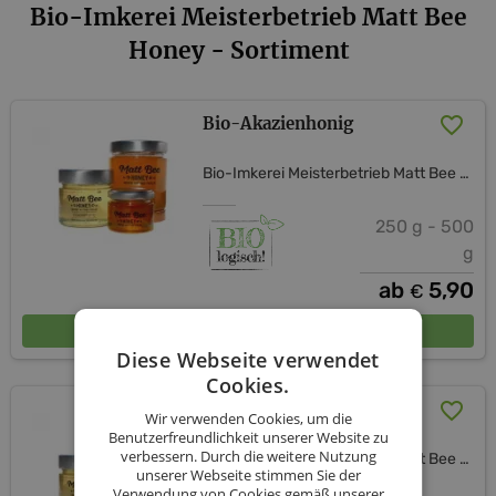
Bio-Imkerei Meisterbetrieb Matt Bee
Honey - Sortiment
Bio-Akazienhonig
Bio-Imkerei Meisterbetrieb Matt Bee Honey
250 g - 500
g
ab
5,90
€
In den Warenkorb
Diese Webseite verwendet
Cookies.
Bio-Akazienhonig 250g
Wir verwenden Cookies, um die
Benutzerfreundlichkeit unserer Website zu
verbessern. Durch die weitere Nutzung
Bio-Imkerei Meisterbetrieb Matt Bee Honey
unserer Webseite stimmen Sie der
Verwendung von Cookies gemäß unserer