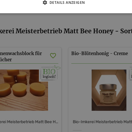
DETAILS ANZEIGEN
erei Meisterbetrieb Matt Bee Honey - So
enenwachsblock für
Bio-Blütenhonig
-
Creme
ücher
Bio-Imkerei Meisterbetrieb Matt Bee Honey