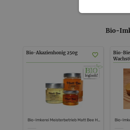
Bio-Imk
Bio-Akazienhonig
250g
Bio-Bi
Wachst
Bio-Imkerei Meisterbetrieb Matt Bee Honey