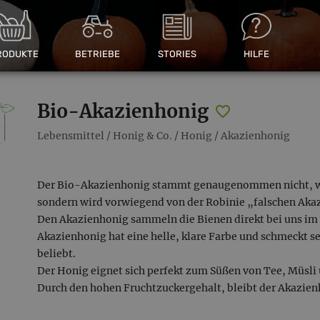
RODUKTE
BETRIEBE
STORIES
HILFE
Bio-Akazienhonig
Lebensmittel
/
Honig & Co.
/
Honig
/
Akazienhonig
Der Bio-Akazienhonig stammt genaugenommen nicht, w
sondern wird vorwiegend von der Robinie „falschen Aka
Den Akazienhonig sammeln die Bienen direkt bei uns im
Akazienhonig hat eine helle, klare Farbe und schmeckt 
beliebt.
Der Honig eignet sich perfekt zum Süßen von Tee, Müsli 
Durch den hohen Fruchtzuckergehalt, bleibt der Akazienh