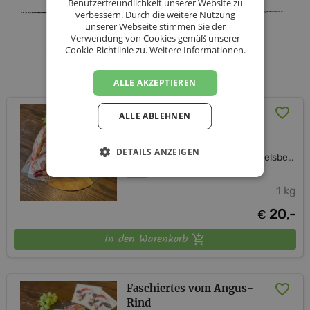
Benutzerfreundlichkeit unserer Website zu
verbessern. Durch die weitere Nutzung
unserer Webseite stimmen Sie der
Verwendung von Cookies gemäß unserer
Angus vom Mesnerhof - Fam.
Cookie-Richtlinie zu.
Weitere Informationen.
Felsberger - Sortiment
ALLE AKZEPTIEREN
Hüferschwanzl vom
ALLE ABLEHNEN
Angus-Rind
DETAILS ANZEIGEN
Angus vom Mesnerhof - Fam. Felsberger
1 kg
20,-
€
In den Warenkorb
Faschiertes vom Angus-
Rind