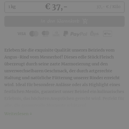
Kaufen
€ 37,-
1 kg
37,- € / Kilo
In den Warenkorb
Erleben Sie die exquisite Qualität unseres Beirieds vom
Angus-Rind vom Mesnerhof! Dieses edle Stück Fleisch
überzeugt durch seine zarte Marmorierung und den
unverwechselbaren Geschmack, der durch artgerechte
Haltung und natürliche Fütterung unserer Rinder erreicht
wird. Ideal für besondere Anlässe oder als Highlight eines
festlichen Menüs, garantiert unser Beiried ein kulinarisches
Erlebnis, das höchsten Ansprüchen gerecht wird. Perfekt für
alle, die genussvolle Momente schätzen!
Weiterlesen ↓
Der tatsächliche Preis kann variieren, da der Preis aus dem
jeweiligen Stückgewicht berechnet wird.