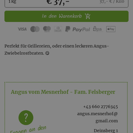
Kaufen
€ 37,-
1 kg
37,- € / Kilo
In den Warenkorb
Perfekt für Grillereien, oder einen leckeren Angus-
Zwiebelrostbraten. 😋
Angus vom Mesnerhof - Fam. Felsberger
+43 660 2776345
angus.mesnerhof@
gmail.com
Fragen an den
Deinsberg 1