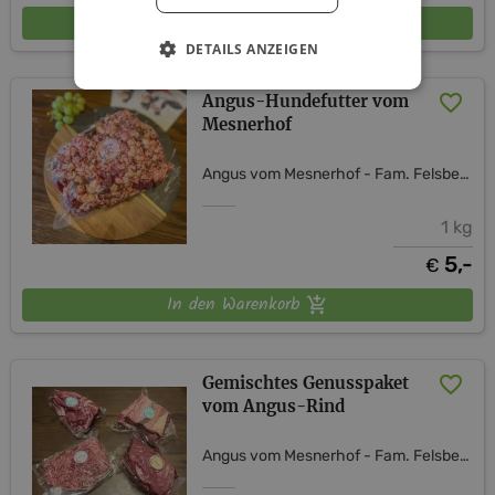
In den Warenkorb
DETAILS ANZEIGEN
Angus-Hundefutter vom
Mesnerhof
Angus vom Mesnerhof - Fam. Felsberger
1 kg
5,-
€
In den Warenkorb
Gemischtes Genusspaket
vom Angus-Rind
Angus vom Mesnerhof - Fam. Felsberger