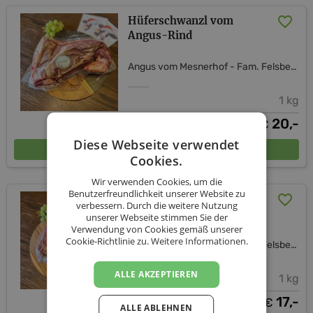
Hüferschwanzl vom
Angus-Rind
Angus vom Mesnerhof - Fam. Felsberger
1 kg
20,-
€
Diese Webseite verwendet
In den Warenkorb
Cookies.
Wir verwenden Cookies, um die
Benutzerfreundlichkeit unserer Website zu
Faschiertes vom Angus-
verbessern. Durch die weitere Nutzung
Rind
unserer Webseite stimmen Sie der
Verwendung von Cookies gemäß unserer
Cookie-Richtlinie zu.
Weitere Informationen.
Angus vom Mesnerhof - Fam. Felsberger
ALLE AKZEPTIEREN
1 kg
17,-
€
ALLE ABLEHNEN