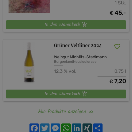
1 Stk.
45,-
€
In den Warenkorb
Grüner Veltliner 2024
Weingut Michlits-Stadlmann
Burgenland
Neusiedlersee
12,3 % vol.
0,75 l
7,20
€
In den Warenkorb
Alle Produkte anzeigen
Facebook
Twitter
Messenger
WhatsApp
LinkedIn
XING
Teilen