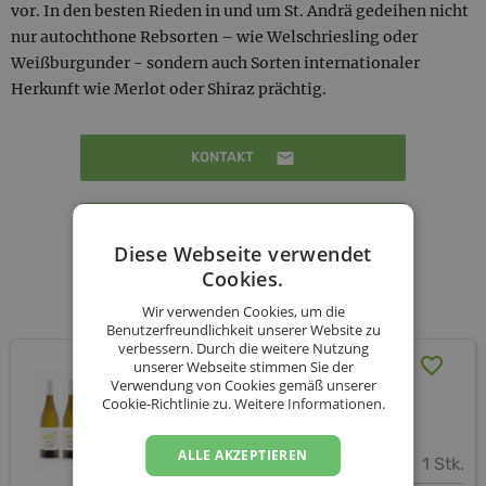
vor. In den besten Rieden in und um St. Andrä gedeihen nicht
nur autochthone Rebsorten – wie Welschriesling oder
Weißburgunder - sondern auch Sorten internationaler
Herkunft wie Merlot oder Shiraz prächtig.
KONTAKT
BESTELLUNG STARTEN
Diese Webseite verwendet
Cookies.
Unsere Produkte
Wir verwenden Cookies, um die
Benutzerfreundlichkeit unserer Website zu
verbessern. Durch die weitere Nutzung
Gemischtes Weinpaket
unserer Webseite stimmen Sie der
versandkostenfrei (AT)
Verwendung von Cookies gemäß unserer
Cookie-Richtlinie zu.
Weitere Informationen.
Weingut Michlits-Stadlmann
ALLE AKZEPTIEREN
1 Stk.