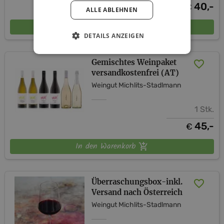
40,-
€
ALLE ABLEHNEN
In den Warenkorb
DETAILS ANZEIGEN
Gemischtes Weinpaket
versandkostenfrei (AT)
Weingut Michlits-Stadlmann
1 Stk.
45,-
€
In den Warenkorb
Überraschungsbox-inkl.
Versand nach Österreich
Weingut Michlits-Stadlmann