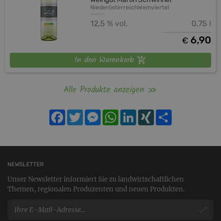
Niederösterreich
Weinviertel
12,5 % vol.
0,75 l
6,90
€
In den Warenkorb
Alle Produkte anzeigen
Facebook
Twitter
Messenger
WhatsApp
LinkedIn
XING
Teilen
NEWSLETTER
Unser Newsletter informiert Sie zu landwirtschaftlichen
Themen, regionalen Produzenten und neuen Produkten.