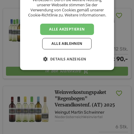
Authentizität, für Persönlichkeit, denn unsere Weine
unserer Webseite stimmen Sie der
Verwendung von Cookies gemäß unserer
besitzen Charakter, Profil und Eigenständigkeit.
Weinverkostungspaket
Cookie-Richtlinie zu.
Weitere Informationen.
Romana versandkostenfrei
(AT) 2024 2025
ALLE AKZEPTIEREN
Weingut Martin Schwinner
Niederösterreich
Weinviertel
ALLE ABLEHNEN
12 Stk.
90,-
€
DETAILS ANZEIGEN
In den Warenkorb
Weinverkostungspaket
"Regenbogen"
Versandkostenf. (AT) 2025
Weingut Martin Schwinner
Niederösterreich
Weinviertel
6 Stk.