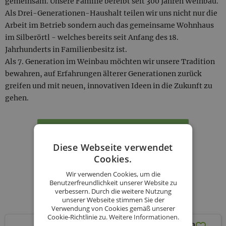
gemeinsam. Unsere Familie bereibt seit 300 Jahren Weinbau.
Als Drei-Generationen-Haushalt teilen wir uns nicht nur die
Arbeit im Betrieb sondern auch das gemeinsame Wohnhaus
im Silberörtl - welches bereits seit Anfang des 18.
Jahrhunderts in Familienbesitz ist.
Als 7. Generation im Weinbau möchten wir unsere Tradition
bewahren, auf Erfahrungen älterer Generationen zurück
greifen und mit neuen, innovativen Ideen in die Zukunft zu
gehen.
KONTAKT
Diese Webseite verwendet
Cookies.
BESTELLUNG STARTEN
Wir verwenden Cookies, um die
Benutzerfreundlichkeit unserer Website zu
verbessern. Durch die weitere Nutzung
Unsere Produkte
unserer Webseite stimmen Sie der
Verwendung von Cookies gemäß unserer
Cookie-Richtlinie zu.
Weitere Informationen.
Bloomante - Frizzante vom