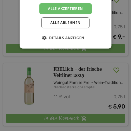
Blütenmuskateller 2025
ALLE AKZEPTIEREN
Weingut Familie Frei - Wein-Tradition-Handwerk
ALLE ABLEHNEN
10 % vol.
0,75 l
9,-
€
DETAILS ANZEIGEN
In den Warenkorb
FREI.lich - der frische
Veltliner 2025
Weingut Familie Frei - Wein-Tradition-Handwerk
Niederösterreich
Kamptal
11 % vol.
0,75 l
5,90
€
In den Warenkorb