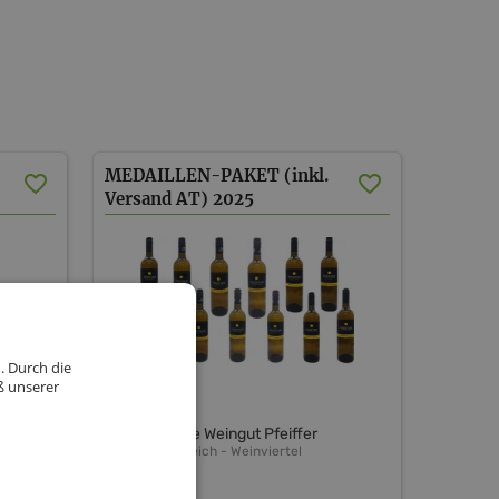
MEDAILLEN-PAKET (inkl.
Versand AT) 2025
. Durch die
ß unserer
Schlossallee Weingut Pfeiffer
Niederösterreich
-
Weinviertel
1 Stk.