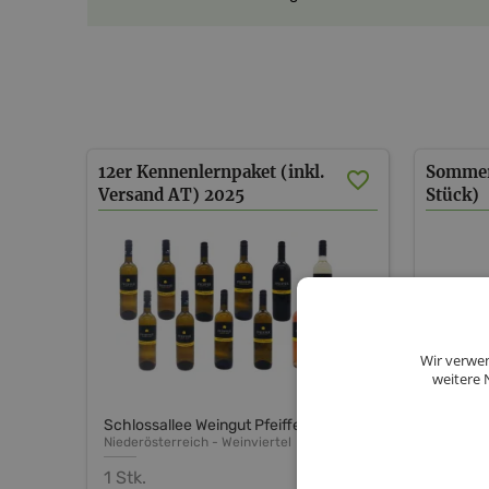
12er Kennenlernpaket (inkl.
Sommer 
Versand AT) 2025
Stück)
Wir verwen
weitere 
Schlossallee Weingut Pfeiffer
Schlossa
Niederösterreich
-
Weinviertel
1 Stk.
12 Stk.