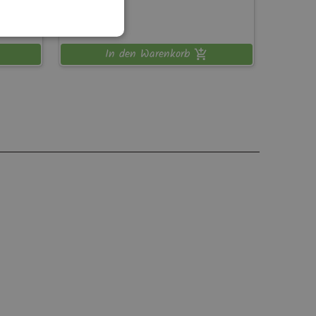
80,-
€
In den Warenkorb