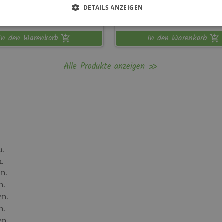
-
30,-
€
DETAILS ANZEIGEN
In den Warenkorb
In den Warenkorb
Alle Produkte anzeigen
n.
n.
en.
n.
en.
n.
en.