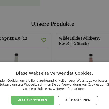
Unsere Produkte
Sprizz 4.0 (12
Wilde Hilde (Wildberry
Rosè) (12 Stück)
Diese Webseite verwendet Cookies.
den Cookies, um die Benutzerfreundlichkeit unserer Website zu verbessern
Nutzung unserer Webseite stimmen Sie der Verwendung von Cookies gemä
Cookie-Richtlinie zu.
Weitere Informationen.
llee Weingut Pfeiffer
Schlossallee Weingut Pfeiffer
ALLE AKZEPTIEREN
ALLE ABLEHNEN
12 Stk.