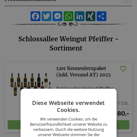
Facebook
Twitter
Messenger
WhatsApp
LinkedIn
XING
Teilen
Schlossallee Weingut Pfeiffer -
Sortiment
12er Kennenlernpaket
(inkl. Versand AT) 2025
Schlossallee Weingut Pfeiffer
Niederösterreich
Weinviertel
Diese Webseite verwendet
1 Stk.
Cookies.
80,-
€
Wir verwenden Cookies, um die
In den Warenkorb
Benutzerfreundlichkeit unserer Website zu
verbessern. Durch die weitere Nutzung
unserer Webseite stimmen Sie der