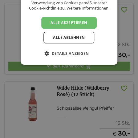
Verwendung von Cookies gemäß unserer
Cookie-Richtlinie zu.
Weitere Informationen.
Sommer Sprizz 4.0 (12
Stück)
ALLE AKZEPTIEREN
Schlossallee Weingut Pfeiffer
ALLE ABLEHNEN
12 Stk.
DETAILS ANZEIGEN
30,-
€
In den Warenkorb
Wilde Hilde (Wildberry
Rosè) (12 Stück)
Schlossallee Weingut Pfeiffer
12 Stk.
30,-
€