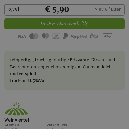
Kaufen
€ 5,90
0,75 l
7,87 € / Liter
In den Warenkorb
feinperlige, fruchtig-duftige Frizzante, Kirsch- und
Beerennoten, angenehm cremig am Gaumen, leicht
und verspielt
trocken, 11,5%Vol
Weinviertel
Ausbau
Verschluss