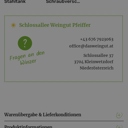
Stahltank
Schraubverschluss
Schlossallee Weingut Pfeiffer
+43 676 7923063
office@dasweingut.at
Fragen an den
Schlossallee 37
Winzer
3704 Kleinwetzdorf
Niederösterreich
Warenübergabe & Lieferkonditionen
Produktinformationen